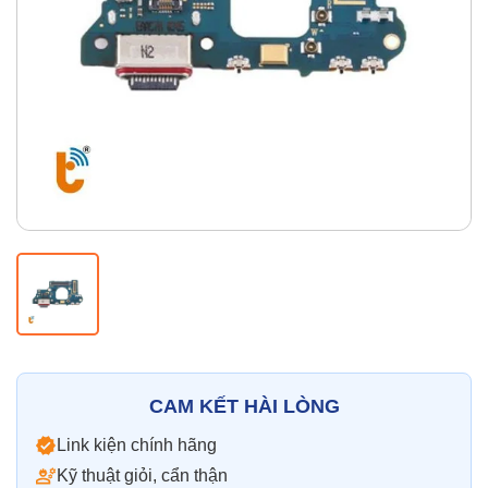
Thay pin
Pin iPhone
Pin Samsumg
Pin Oppo
Pin Xiaomi
Pin Realme
Thay vỏ
Vỏ iPhone
Vỏ Samsung
Vỏ Xiaomi
Vỏ Oppo
Vỏ Huawei
Vỏ Vivo
CAM KẾT HÀI LÒNG
Link kiện chính hãng
Kỹ thuật giỏi, cẩn thận