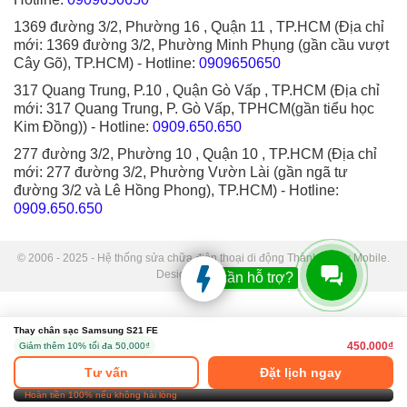
1369 đường 3/2, Phường 16 , Quận 11 , TP.HCM (Địa chỉ
mới: 1369 đường 3/2, Phường Minh Phụng (gần cầu vượt
Cây Gõ), TP.HCM)
- Hotline:
0909650650
317 Quang Trung, P.10 , Quận Gò Vấp , TP.HCM (Địa chỉ
mới: 317 Quang Trung, P. Gò Vấp, TPHCM(gần tiểu học
Kim Đồng))
- Hotline:
0909.650.650
277 đường 3/2, Phường 10 , Quận 10 , TP.HCM (Địa chỉ
mới: 277 đường 3/2, Phường Vườn Lài (gần ngã tư
đường 3/2 và Lê Hồng Phong), TP.HCM)
- Hotline:
0909.650.650
© 2006 - 2025 - Hệ thống sửa chữa điện thoại di động Thành Trung Mobile.
Designed by Sudo.
Bạn cần hỗ trợ?
Thay chân sạc Samsung S21 FE
450.000₫
Giảm thêm 10% tối đa 50,000₫
Tư vấn
Đặt lịch ngay
Hoàn tiền 100% nếu không hài lòng