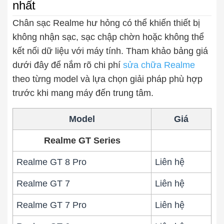
nhất
Thay pin
Chân sạc Realme hư hỏng có thể khiến thiết bị
không nhận sạc, sạc chập chờn hoặc không thể
Pin iPhone
Pin Samsumg
Pin Oppo
Pin Xiaomi
kết nối dữ liệu với máy tính. Tham khảo bảng giá
Pin Realme
dưới đây để nắm rõ chi phí
sửa chữa Realme
Thay vỏ
theo từng model và lựa chọn giải pháp phù hợp
Vỏ iPhone
Vỏ Samsung
Vỏ Xiaomi
Vỏ Oppo
trước khi mang máy đến trung tâm.
Vỏ Huawei
Vỏ Vivo
Model
Giá
Realme GT Series
Realme GT 8 Pro
Liên hệ
Realme GT 7
Liên hệ
Realme GT 7 Pro
Liên hệ