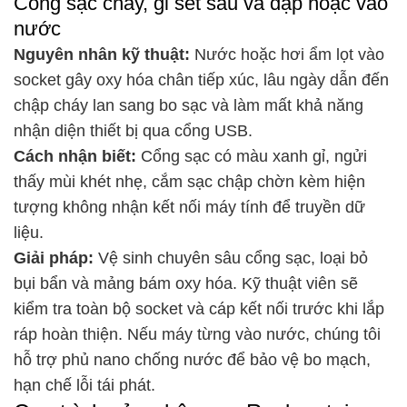
Cổng sạc cháy, gỉ sét sau va đập hoặc vào
nước
Nguyên nhân kỹ thuật:
Nước hoặc hơi ẩm lọt vào
socket gây oxy hóa chân tiếp xúc, lâu ngày dẫn đến
chập cháy lan sang bo sạc và làm mất khả năng
nhận diện thiết bị qua cổng USB.
Cách nhận biết:
Cổng sạc có màu xanh gỉ, ngửi
thấy mùi khét nhẹ, cắm sạc chập chờn kèm hiện
tượng không nhận kết nối máy tính để truyền dữ
liệu.
Giải pháp:
Vệ sinh chuyên sâu cổng sạc, loại bỏ
bụi bẩn và mảng bám oxy hóa. Kỹ thuật viên sẽ
kiểm tra toàn bộ socket và cáp kết nối trước khi lắp
ráp hoàn thiện. Nếu máy từng vào nước, chúng tôi
hỗ trợ phủ nano chống nước để bảo vệ bo mạch,
hạn chế lỗi tái phát.