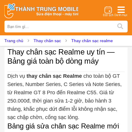
Thương hiệu
iPhone
Samsung
Oppo
Xiaomi
Realme
Vivo
Trang chủ
Thay chân sạc
Thay chân sạc realme
Vsmart
Huawei
Nokia
Google Pixel
OnePlus
Thay chân sạc Realme uy tín —
Asus
Sony
Vertu
LG
Tecno
Bảng giá toàn bộ dòng máy
Dịch vụ sửa chữa
Thay màn hình
Thay pin
Ép kính
Thay camera
Dịch vụ
thay chân sạc Realme
cho toàn bộ GT
Series, Number Series, C Series và Note Series,
Thay loa
Thay kính lưng
Thay vỏ
Thay chân sạc
từ Realme GT 8 Pro đến Realme C55. Giá từ
Thay mic
Thay rung
Thay main
Unlock - Mở Khoá
250.000đ, thời gian sửa 1-2 giờ, bảo hành 3
Thay màn hình
tháng, khắc phục dứt điểm lỗi không nhận sạc,
Màn hình iPhone
Màn hình Samsung
Màn hình Oppo
sạc chập chờn, cổng sạc lỏng.
Màn hình Xiaomi
Màn hình Realme
Màn hình Vivo
Bảng giá sửa chân sạc Realme mới
Màn hình Vsmart
Màn hình Google Pixel