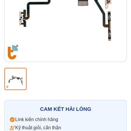
Thay pin
Pin iPhone
Pin Samsumg
Pin Oppo
Pin Xiaomi
Pin Realme
Thay vỏ
Vỏ iPhone
Vỏ Samsung
Vỏ Xiaomi
Vỏ Oppo
Vỏ Huawei
Vỏ Vivo
CAM KẾT HÀI LÒNG
Link kiện chính hãng
Kỹ thuật giỏi, cẩn thận