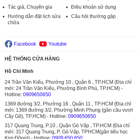
Tác giả, Chuyên gia
Điều khoản sử dụng
Hướng dẫn đặt lịch sửa
Câu hỏi thường gặp
chữa
Facebook
Youtube
HỆ THỐNG CỬA HÀNG
Hồ Chí Minh
24 Trần Văn Kiểu, Phường 10 , Quận 6 , TP.HCM (Địa chỉ
mới: 24 Trần Văn Kiểu, Phường Bình Phú, TP.HCM)
-
Hotline:
0909650650
1369 đường 3/2, Phường 16 , Quận 11 , TP.HCM (Địa chỉ
mới: 1369 đường 3/2, Phường Minh Phụng (gần cầu vượt
Cây Gõ), TP.HCM)
- Hotline:
0909650650
317 Quang Trung, P.10 , Quận Gò Vấp , TP.HCM (Địa chỉ
mới: 317 Quang Trung, P. Gò Vấp, TPHCM(gần tiểu học
Kim Đồng))
- Hotline:
0909.650.650