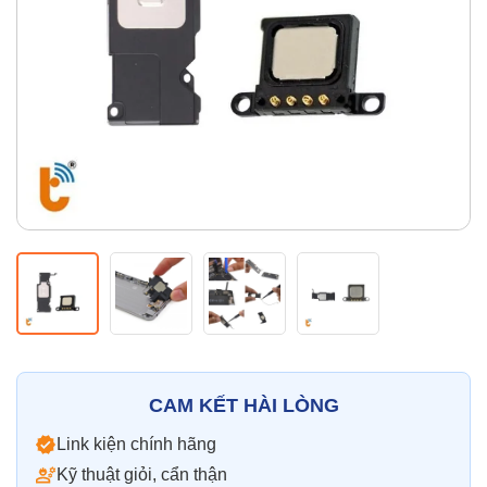
Thay pin
Pin iPhone
Pin Samsumg
Pin Oppo
Pin Xiaomi
Pin Realme
Thay vỏ
Vỏ iPhone
Vỏ Samsung
Vỏ Xiaomi
Vỏ Oppo
Vỏ Huawei
Vỏ Vivo
CAM KẾT HÀI LÒNG
Link kiện chính hãng
Kỹ thuật giỏi, cẩn thận