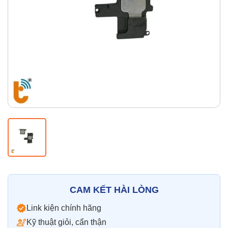
Thay pin
Pin iPhone
Pin Samsumg
Pin Oppo
Pin Xiaomi
Pin Realme
Thay vỏ
Vỏ iPhone
Vỏ Samsung
Vỏ Xiaomi
Vỏ Oppo
Vỏ Huawei
Vỏ Vivo
CAM KẾT HÀI LÒNG
Link kiện chính hãng
Kỹ thuật giỏi, cẩn thận