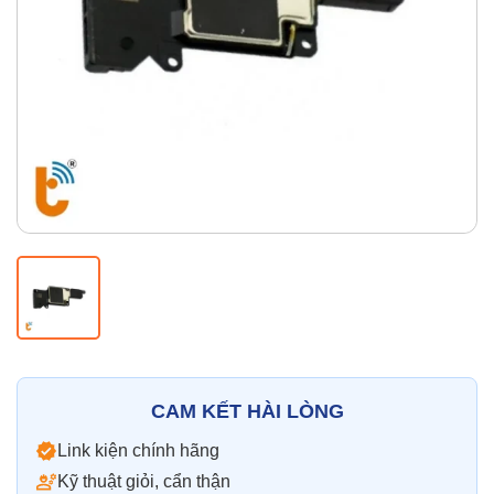
Thay pin
Pin iPhone
Pin Samsumg
Pin Oppo
Pin Xiaomi
Pin Realme
Thay vỏ
Vỏ iPhone
Vỏ Samsung
Vỏ Xiaomi
Vỏ Oppo
Vỏ Huawei
Vỏ Vivo
CAM KẾT HÀI LÒNG
Link kiện chính hãng
Kỹ thuật giỏi, cẩn thận