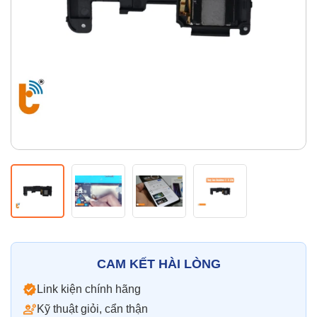
Thay pin
Pin iPhone
Pin Samsumg
Pin Oppo
Pin Xiaomi
Pin Realme
Thay vỏ
Vỏ iPhone
Vỏ Samsung
Vỏ Xiaomi
Vỏ Oppo
Vỏ Huawei
Vỏ Vivo
CAM KẾT HÀI LÒNG
Link kiện chính hãng
Kỹ thuật giỏi, cẩn thận