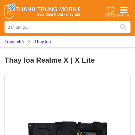
Thương hiệu
iPhone
Samsung
Oppo
Xiaomi
Realme
Vivo
Trang chủ
Thay loa
Vsmart
Huawei
Nokia
Google Pixel
OnePlus
Asus
Sony
Vertu
LG
Tecno
Thay loa Realme X | X Lite
Dịch vụ sửa chữa
Thay màn hình
Thay pin
Ép kính
Thay camera
Thay loa
Thay kính lưng
Thay vỏ
Thay chân sạc
Thay mic
Thay rung
Thay main
Unlock - Mở Khoá
Thay màn hình
Màn hình iPhone
Màn hình Samsung
Màn hình Oppo
Màn hình Xiaomi
Màn hình Realme
Màn hình Vivo
Màn hình Vsmart
Màn hình Google Pixel