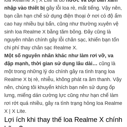
loa Realme X | X Lite là do
nước và bụi bẩn xâm
nhập vào thiết bị
gây lỗi loa rè, mất tiếng. Vậy nên,
bạn cần hạn chế sử dụng điện thoại ở nơi có độ ẩm
cao hay nhiều bụi bẩn, cũng như thường xuyên vệ
sinh loa Realme X bằng tăm bông. Đây cũng là
nguyên nhân chính gây lỗi chân sạc, khiến bạn tốn
chi phí thay chân sạc Realme X.
Một số nguyên nhân khác như làm rơi vỡ, va
đập mạnh, thời gian sử dụng lâu dài…
cũng là
một trong những lý do chính gây ra tình trạng loa
Realme X bị rè, nhiễu, không phát ra âm thanh. Vậy
nên, chúng tôi khuyến khích bạn nên sử dụng ốp
lưng, miếng dán cường lực cũng như hạn chế làm
rơi rớt quá nhiều, gây ra tình trạng hỏng loa Realme
X | X Lite.
Lợi ích khi thay thế loa Realme X chính