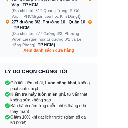
Vấp , TP.HCM
(Địa chỉ mới: 317 Quang Trung, P. Gò
)
Vấp, TPHCM(gần tiểu học Kim Đồng)
277 đường 3/2, Phường 10 , Quận 10
, TP.HCM
(Địa chỉ mới: 277 đường 3/2, Phường
Vườn Lài (gần ngã tư đường 3/2 và Lê
, TP.HCM)
Hồng Phong)
Xem danh sách cửa hàng
LÝ DO CHỌN CHÚNG TÔI
Giá tiết kiệm nhất,
Luôn công khai
, không
phát sinh chi phí
Kiểm tra máy luôn miễn phí,
tư vấn thật
không sửa không sao
Bảo hành cảm ứng miễn phí 6 tháng (khi
thay màn)
Giảm 10%
khi đặt lịch trước (giảm tối đa
50.000đ)