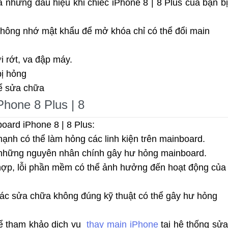
à những dấu hiệu khi chiếc iPhone 8 | 8 Plus của bạn bị
 không nhớ mật khẩu để mở khóa chỉ có thể đổi main
i rớt, va đập máy.
bị hỏng
hể sửa chữa
hone 8 Plus | 8
ard iPhone 8 | 8 Plus:
mạnh có thể làm hỏng các linh kiện trên mainboard.
 những nguyên nhân chính gây hư hỏng mainboard.
hợp, lỗi phần mềm có thể ảnh hưởng đến hoạt động của
ác sửa chữa không đúng kỹ thuật có thể gây hư hỏng
ể tham khảo dịch vụ
thay main iPhone
tại hệ thống sử