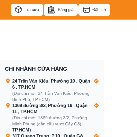
Tra cứu
Bảng giá
Đặt lịch
CHI NHÁNH CỬA HÀNG
24 Trần Văn Kiểu, Phường 10 , Quận
6 , TP.HCM
(Địa chỉ mới: 24 Trần Văn Kiểu, Phường
Bình Phú, TP.HCM)
1369 đường 3/2, Phường 16 , Quận
11 , TP.HCM
(Địa chỉ mới: 1369 đường 3/2, Phường
,
Minh Phụng (gần cầu vượt Cây Gõ)
TP.HCM)
317 Quang Trung, P.10 , Quận Gò