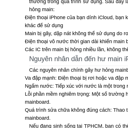
thường trong quá trình sử dụng. Sau đây l
hỏng main:
Điện thoại iPhone của bạn dính iCloud, bạn
khác để sử dụng
Main bị gãy, dập nát không thể sử dụng do rơ
Điện thoại vô nước thời gian dài khiến main 
Các IC trên main bị hỏng nhiều lần, không t
Nguyên nhân dẫn đến hư main iP
Các nguyên nhân chính gây hư hỏng mainbo
Va đập mạnh: Điện thoại bị rơi hoặc va đập 
Ngấm nước: Tiếp xúc với nước là một trong
Lỗi phần mềm nghiêm trọng: Một số trường 
mainboard.
Quá trình sửa chữa không đúng cách: Thao t
mainboard.
Nếu đang sinh sống tại TPHCM, bạn có th