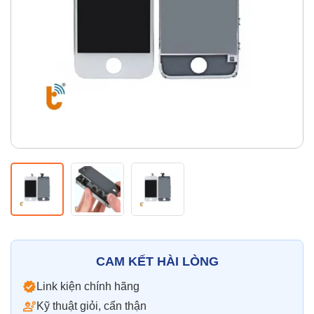
Thay pin
Pin iPhone
Pin Samsumg
Pin Oppo
Pin Xiaomi
Pin Realme
Thay vỏ
Vỏ iPhone
Vỏ Samsung
Vỏ Xiaomi
Vỏ Oppo
Vỏ Huawei
Vỏ Vivo
CAM KẾT HÀI LÒNG
Link kiện chính hãng
Kỹ thuật giỏi, cẩn thận