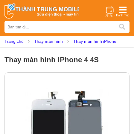
Thương hiệu
iPhone
Samsung
Oppo
Xiaomi
Realme
Vivo
Trang chủ
Thay màn hình
Thay màn hình iPhone
Vsmart
Huawei
Nokia
Google Pixel
OnePlus
Asus
Sony
Vertu
LG
Tecno
Thay màn hình iPhone 4 4S
Dịch vụ sửa chữa
Thay màn hình
Thay pin
Ép kính
Thay camera
Thay loa
Thay kính lưng
Thay vỏ
Thay chân sạc
Thay mic
Thay rung
Thay main
Unlock - Mở Khoá
Thay màn hình
Màn hình iPhone
Màn hình Samsung
Màn hình Oppo
Màn hình Xiaomi
Màn hình Realme
Màn hình Vivo
Màn hình Vsmart
Màn hình Google Pixel