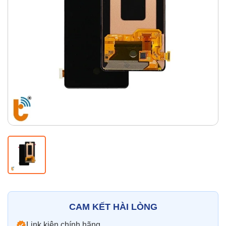
Thay pin
Pin iPhone
Pin Samsumg
Pin Oppo
Pin Xiaomi
Pin Realme
Thay vỏ
Vỏ iPhone
Vỏ Samsung
Vỏ Xiaomi
Vỏ Oppo
Vỏ Huawei
Vỏ Vivo
CAM KẾT HÀI LÒNG
Link kiện chính hãng