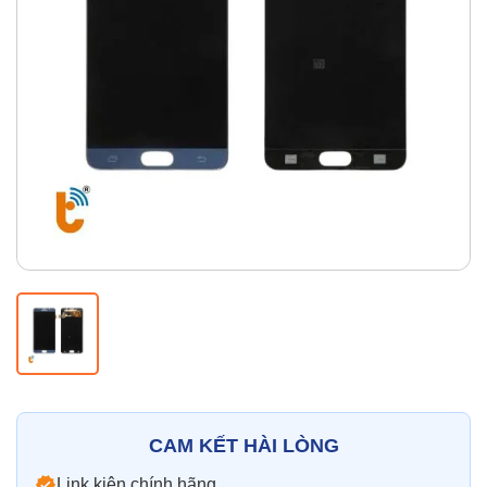
Thay pin
Pin iPhone
Pin Samsumg
Pin Oppo
Pin Xiaomi
Pin Realme
Thay vỏ
Vỏ iPhone
Vỏ Samsung
Vỏ Xiaomi
Vỏ Oppo
Vỏ Huawei
Vỏ Vivo
CAM KẾT HÀI LÒNG
Link kiện chính hãng