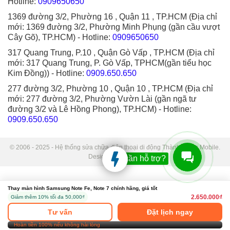
Hotline:
0909650650
1369 đường 3/2, Phường 16 , Quận 11 , TP.HCM (Địa chỉ
mới: 1369 đường 3/2, Phường Minh Phụng (gần cầu vượt
Cây Gõ), TP.HCM)
- Hotline:
0909650650
317 Quang Trung, P.10 , Quận Gò Vấp , TP.HCM (Địa chỉ
mới: 317 Quang Trung, P. Gò Vấp, TPHCM(gần tiểu học
Kim Đồng))
- Hotline:
0909.650.650
277 đường 3/2, Phường 10 , Quận 10 , TP.HCM (Địa chỉ
mới: 277 đường 3/2, Phường Vườn Lài (gần ngã tư
đường 3/2 và Lê Hồng Phong), TP.HCM)
- Hotline:
0909.650.650
© 2006 - 2025 - Hệ thống sửa chữa điện thoại di động Thành Trung Mobile.
Designed by Sudo.
Bạn cần hỗ trợ?
Thay màn hình Samsung Note Fe, Note 7 chính hãng, giá tốt
2.650.000₫
Giảm thêm 10% tối đa 50,000₫
Tư vấn
Đặt lịch ngay
Hoàn tiền 100% nếu không hài lòng