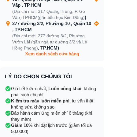
Vấp , TP.HCM
(Địa chỉ mới: 317 Quang Trung, P. Gò
)
Vấp, TPHCM(gần tiểu học Kim Đồng)
277 đường 3/2, Phường 10 , Quận 10
, TP.HCM
(Địa chỉ mới: 277 đường 3/2, Phường
Vườn Lài (gần ngã tư đường 3/2 và Lê
, TP.HCM)
Hồng Phong)
Xem danh sách cửa hàng
LÝ DO CHỌN CHÚNG TÔI
Giá tiết kiệm nhất,
Luôn công khai
, không
phát sinh chi phí
Kiểm tra máy luôn miễn phí,
tư vấn thật
không sửa không sao
Bảo hành cảm ứng miễn phí 6 tháng (khi
thay màn)
Giảm 10%
khi đặt lịch trước (giảm tối đa
50.000đ)