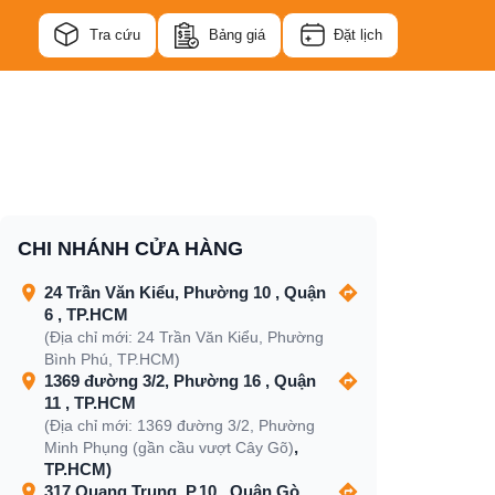
Tra cứu
Bảng giá
Đặt lịch
CHI NHÁNH CỬA HÀNG
24 Trần Văn Kiểu, Phường 10 , Quận
6 , TP.HCM
(Địa chỉ mới: 24 Trần Văn Kiểu, Phường
Bình Phú, TP.HCM)
1369 đường 3/2, Phường 16 , Quận
11 , TP.HCM
(Địa chỉ mới: 1369 đường 3/2, Phường
,
Minh Phụng (gần cầu vượt Cây Gõ)
TP.HCM)
317 Quang Trung, P.10 , Quận Gò