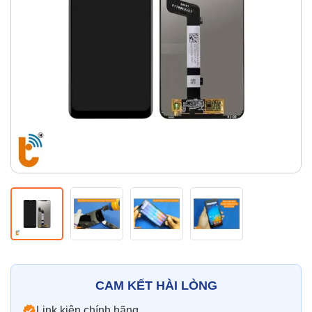
Thay pin
Pin iPhone
Pin Samsumg
Pin Oppo
Pin Xiaomi
Pin Realme
Thay vỏ
Vỏ iPhone
Vỏ Samsung
Vỏ Xiaomi
Vỏ Oppo
Vỏ Huawei
Vỏ Vivo
CAM KẾT HÀI LÒNG
Link kiện chính hãng