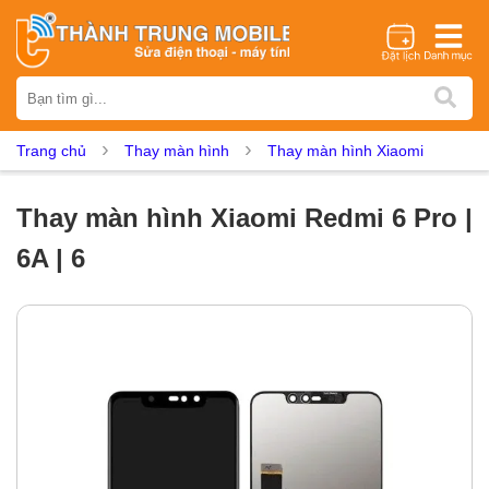
Thương hiệu
iPhone
Samsung
Oppo
Xiaomi
Realme
Vivo
Trang chủ
Thay màn hình
Thay màn hình Xiaomi
Vsmart
Huawei
Nokia
Google Pixel
OnePlus
Asus
Sony
Vertu
LG
Tecno
Thay màn hình Xiaomi Redmi 6 Pro |
Dịch vụ sửa chữa
6A | 6
Thay màn hình
Thay pin
Ép kính
Thay camera
Thay loa
Thay kính lưng
Thay vỏ
Thay chân sạc
Thay mic
Thay rung
Thay main
Unlock - Mở Khoá
Thay màn hình
Màn hình iPhone
Màn hình Samsung
Màn hình Oppo
Màn hình Xiaomi
Màn hình Realme
Màn hình Vivo
Màn hình Vsmart
Màn hình Google Pixel