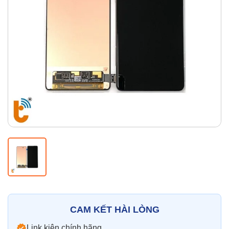
Thay pin
Pin iPhone
Pin Samsumg
Pin Oppo
Pin Xiaomi
Pin Realme
Thay vỏ
Vỏ iPhone
Vỏ Samsung
Vỏ Xiaomi
Vỏ Oppo
Vỏ Huawei
Vỏ Vivo
CAM KẾT HÀI LÒNG
Link kiện chính hãng