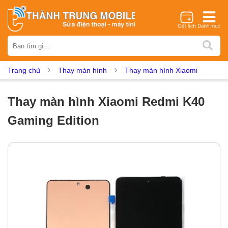
Thương hiệu
iPhone
Samsung
Oppo
Xiaomi
Realme
Vivo
Trang chủ
Thay màn hình
Thay màn hình Xiaomi
Vsmart
Huawei
Nokia
Google Pixel
OnePlus
Asus
Sony
Vertu
LG
Tecno
Thay màn hình Xiaomi Redmi K40
Dịch vụ sửa chữa
Gaming Edition
Thay màn hình
Thay pin
Ép kính
Thay camera
Thay loa
Thay kính lưng
Thay vỏ
Thay chân sạc
Thay mic
Thay rung
Thay main
Unlock - Mở Khoá
Thay màn hình
Màn hình iPhone
Màn hình Samsung
Màn hình Oppo
Màn hình Xiaomi
Màn hình Realme
Màn hình Vivo
Màn hình Vsmart
Màn hình Google Pixel