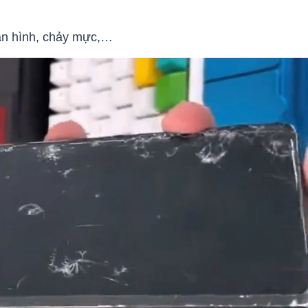
màn hình, chảy mực,…