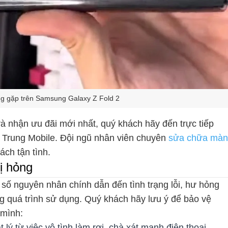
ng gặp trên Samsung Galaxy Z Fold 2
 và nhận ưu đãi mới nhất, quý khách hãy đến trực tiếp
h Trung Mobile. Đội ngũ nhân viên chuyên
sửa chữa màn
ách tận tình.
ị hỏng
 số nguyên nhân chính dẫn đến tình trạng lỗi, hư hỏng
g quá trình sử dụng. Quý khách hãy lưu ý để bảo vệ
 mình:
lý từ việc vô tình làm rơi, chà xát mạnh điện thoại