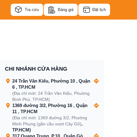
Tra cứu
Bảng giá
Đặt lịch
CHI NHÁNH CỬA HÀNG
24 Trần Văn Kiểu, Phường 10 , Quận
6 , TP.HCM
(Địa chỉ mới: 24 Trần Văn Kiểu, Phường
Bình Phú, TP.HCM)
1369 đường 3/2, Phường 16 , Quận
11 , TP.HCM
(Địa chỉ mới: 1369 đường 3/2, Phường
,
Minh Phụng (gần cầu vượt Cây Gõ)
TP.HCM)
317 Quang Trung, P.10 , Quận Gò