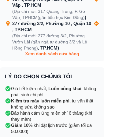
Vấp , TP.HCM
(Địa chỉ mới: 317 Quang Trung, P. Gò
)
Vấp, TPHCM(gần tiểu học Kim Đồng)
277 đường 3/2, Phường 10 , Quận 10
, TP.HCM
(Địa chỉ mới: 277 đường 3/2, Phường
Vườn Lài (gần ngã tư đường 3/2 và Lê
, TP.HCM)
Hồng Phong)
Xem danh sách cửa hàng
LÝ DO CHỌN CHÚNG TÔI
Giá tiết kiệm nhất,
Luôn công khai
, không
phát sinh chi phí
Kiểm tra máy luôn miễn phí,
tư vấn thật
không sửa không sao
Bảo hành cảm ứng miễn phí 6 tháng (khi
thay màn)
Giảm 10%
khi đặt lịch trước (giảm tối đa
50.000đ)