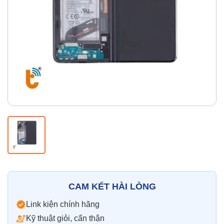
Thay pin
Pin iPhone
Pin Samsumg
Pin Oppo
Pin Xiaomi
Pin Realme
Thay vỏ
Vỏ iPhone
Vỏ Samsung
Vỏ Xiaomi
Vỏ Oppo
Vỏ Huawei
Vỏ Vivo
CAM KẾT HÀI LÒNG
Link kiện chính hãng
Kỹ thuật giỏi, cẩn thận