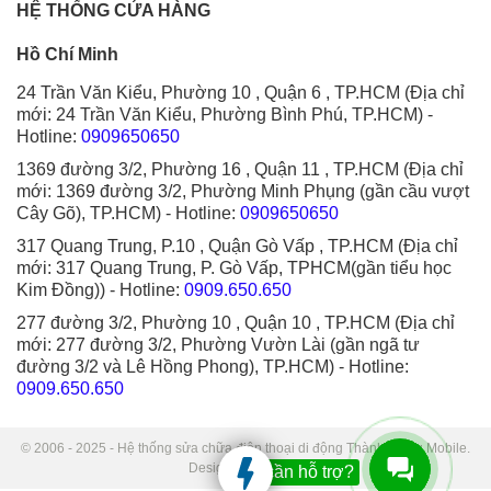
HỆ THỐNG CỬA HÀNG
Hồ Chí Minh
24 Trần Văn Kiểu, Phường 10 , Quận 6 , TP.HCM (Địa chỉ
mới: 24 Trần Văn Kiểu, Phường Bình Phú, TP.HCM)
-
Hotline:
0909650650
1369 đường 3/2, Phường 16 , Quận 11 , TP.HCM (Địa chỉ
mới: 1369 đường 3/2, Phường Minh Phụng (gần cầu vượt
Cây Gõ), TP.HCM)
- Hotline:
0909650650
317 Quang Trung, P.10 , Quận Gò Vấp , TP.HCM (Địa chỉ
mới: 317 Quang Trung, P. Gò Vấp, TPHCM(gần tiểu học
Kim Đồng))
- Hotline:
0909.650.650
277 đường 3/2, Phường 10 , Quận 10 , TP.HCM (Địa chỉ
mới: 277 đường 3/2, Phường Vườn Lài (gần ngã tư
đường 3/2 và Lê Hồng Phong), TP.HCM)
- Hotline:
0909.650.650
© 2006 - 2025 - Hệ thống sửa chữa điện thoại di động Thành Trung Mobile.
Designed by Sudo.
Bạn cần hỗ trợ?