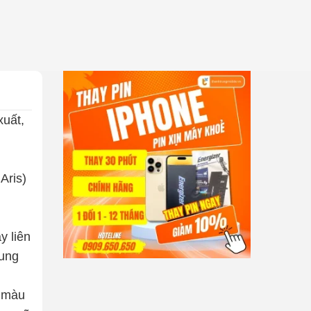
xuất,
Aris)
y liên
rung
i màu