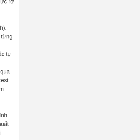
rực rỡ
h),
 từng
ặc tự
 qua
test
ím
ình
huất
i