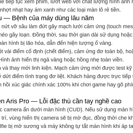
ể tiếp tục xem phim, lướt web với chất lượng hình ảnh 
nhợt nhạt hay ám xanh như các loại màn lô rẻ tiền.
àu — Bệnh của máy dùng lâu năm
nứt vỡ sâu làm đứt gãy mạch lưới cảm ứng (touch mes
héo gây loạn. Đồng thời, sau thời gian dài sử dụng hoặc
n hình bị lão hóa, dẫn đến hiện tượng ố vàng.
 vài điểm cố định (chết điểm), cảm ứng đơ toàn bộ, ho
ình ảnh hiển thị ngả vàng hoặc hồng nhẹ toàn viền.
h và thay mới linh kiện. Mạch cảm ứng mới được test kỹ
ứt điểm tình trạng đơ liệt. Khách hàng được trực tiếp 
n hồi xúc giác chính xác 100% khi chơi game hay gõ ph
n Aris Pro — Lỗi đặc thù cần tay nghề cao
rúc camera ẩn dưới màn hình (CUD). Nếu sử dụng màn h
 trí, vùng hiển thị camera sẽ bị mờ đục, đồng thời che k
fie bị mờ sương và máy không tự tắt màn hình khi áp ta