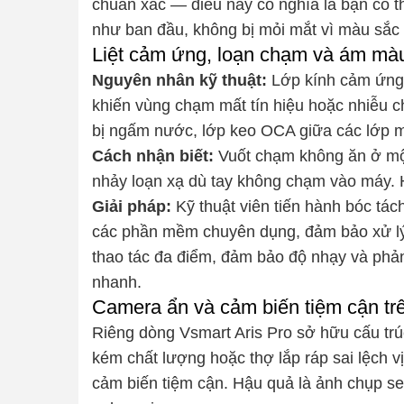
chuẩn xác — điều này có nghĩa là bạn có th
như ban đầu, không bị mỏi mắt vì màu sắc 
Liệt cảm ứng, loạn chạm và ám m
Nguyên nhân kỹ thuật:
Lớp kính cảm ứng 
khiến vùng chạm mất tín hiệu hoặc nhiễu c
bị ngấm nước, lớp keo OCA giữa các lớp mà
Cách nhận biết:
Vuốt chạm không ăn ở một
nhảy loạn xạ dù tay không chạm vào máy. H
Giải pháp:
Kỹ thuật viên tiến hành bóc tác
các phần mềm chuyên dụng, đảm bảo xử lý d
thao tác đa điểm, đảm bảo độ nhạy và phả
nhanh.
Camera ẩn và cảm biến tiệm cận trê
Riêng dòng Vsmart Aris Pro sở hữu cấu t
kém chất lượng hoặc thợ lắp ráp sai lệch vị
cảm biến tiệm cận. Hậu quả là ảnh chụp sel