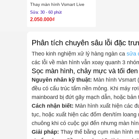
Thay màn hình Vsmart Live
Sửa: 30 - 60 phút
2.050.000₫
Phân tích chuyên sâu lỗi đặc trư
Theo kinh nghiệm xử lý hàng ngàn ca
sửa 
các lỗi về màn hình vẫn xoay quanh 3 nhóm
Sọc màn hình, chảy mực và tối đe
Nguyên nhân kỹ thuật:
Màn hình Vsmart (d
đều có cấu trúc tấm nền mỏng. Khi máy rơi 
mainboard bị đứt gãy mạch dẫn, hoặc bản t
Cách nhận biết:
Màn hình xuất hiện các đ
tục, hoặc xuất hiện các đốm đen/tím loan
chuông khi có cuộc gọi đến nhưng màn hình
Giải pháp:
Thay thế bằng cụm màn hình mớ