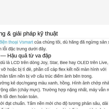
ng & giải pháp kỹ thuật
điện thoại Vsmart
của chúng tôi, dù hãng đã ngừng sản 
 lỗi đặc trưng dưới đây.
n — Hậu quả từ va đập
ù là LCD trên dòng Joy, Star, Bee hay OLED trên Live, 
vỡ hoặc bị tì đè, phần cổ cáp flex kết nối màn hình với
hân tấm nền bị vỡ cấu trúc điểm ảnh bên trong.
ường kẻ dọc/ngang màu xanh, hồng. Hình ảnh chớp nhá
g rộng dần (chảy mực). Trường hợp nặng nhất, máy vẫn 
 tối đen hoàn toàn.
i đạt chuẩn. Tấm nền mới cho độ tương phản sâu, dả