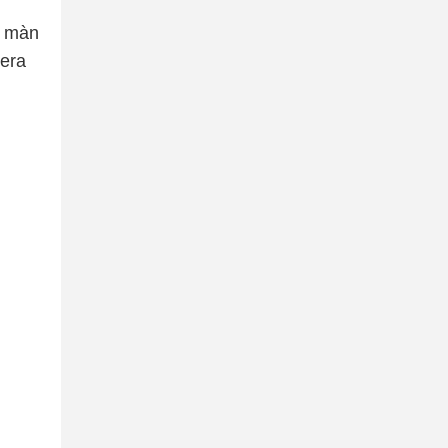
h màn
mera