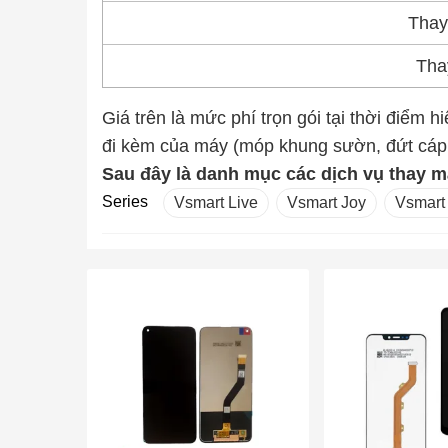
Thay
Tha
Giá trên là mức phí trọn gói tại thời điểm h
đi kèm của máy (móp khung sườn, đứt cáp 
Sau đây là danh mục các dịch vụ thay m
Series
Vsmart Live
Vsmart Joy
Vsmart 