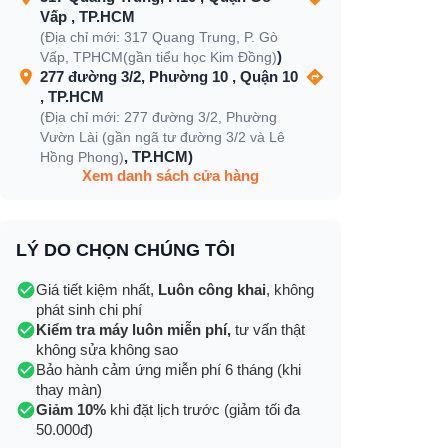
Vấp , TP.HCM
(Địa chỉ mới: 317 Quang Trung, P. Gò
)
Vấp, TPHCM(gần tiểu học Kim Đồng)
277 đường 3/2, Phường 10 , Quận 10
, TP.HCM
(Địa chỉ mới: 277 đường 3/2, Phường
Vườn Lài (gần ngã tư đường 3/2 và Lê
, TP.HCM)
Hồng Phong)
Xem danh sách cửa hàng
LÝ DO CHỌN CHÚNG TÔI
Giá tiết kiệm nhất,
Luôn công khai
, không
phát sinh chi phí
Kiểm tra máy luôn miễn phí,
tư vấn thật
không sửa không sao
Bảo hành cảm ứng miễn phí 6 tháng (khi
thay màn)
Giảm 10%
khi đặt lịch trước (giảm tối đa
50.000đ)