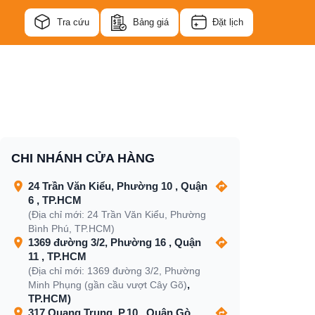
Tra cứu
Bảng giá
Đặt lịch
CHI NHÁNH CỬA HÀNG
24 Trần Văn Kiểu, Phường 10 , Quận
6 , TP.HCM
(Địa chỉ mới: 24 Trần Văn Kiểu, Phường
Bình Phú, TP.HCM)
1369 đường 3/2, Phường 16 , Quận
11 , TP.HCM
(Địa chỉ mới: 1369 đường 3/2, Phường
,
Minh Phụng (gần cầu vượt Cây Gõ)
TP.HCM)
317 Quang Trung, P.10 , Quận Gò