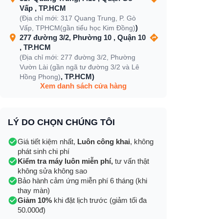
Vấp , TP.HCM
(Địa chỉ mới: 317 Quang Trung, P. Gò
)
Vấp, TPHCM(gần tiểu học Kim Đồng)
277 đường 3/2, Phường 10 , Quận 10
, TP.HCM
(Địa chỉ mới: 277 đường 3/2, Phường
Vườn Lài (gần ngã tư đường 3/2 và Lê
, TP.HCM)
Hồng Phong)
Xem danh sách cửa hàng
LÝ DO CHỌN CHÚNG TÔI
Giá tiết kiệm nhất,
Luôn công khai
, không
phát sinh chi phí
Kiểm tra máy luôn miễn phí,
tư vấn thật
không sửa không sao
Bảo hành cảm ứng miễn phí 6 tháng (khi
thay màn)
Giảm 10%
khi đặt lịch trước (giảm tối đa
50.000đ)