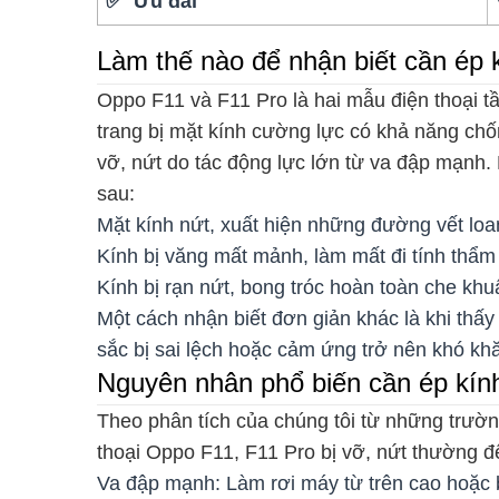
✅ Ưu đãi
Làm thế nào để nhận biết cần ép 
Oppo F11 và F11 Pro là hai mẫu điện thoại 
trang bị mặt kính cường lực có khả năng chố
vỡ, nứt do tác động lực lớn từ va đập mạnh.
sau:
Mặt kính nứt, xuất hiện những đường vết lo
Kính bị văng mất mảnh, làm mất đi tính thẩ
Kính bị rạn nứt, bong tróc hoàn toàn che khu
Một cách nhận biết đơn giản khác là khi thấy 
sắc bị sai lệch hoặc cảm ứng trở nên khó kh
Nguyên nhân phổ biến cần ép kín
Theo phân tích của chúng tôi từ những trườn
thoại Oppo F11, F11 Pro bị vỡ, nứt thường đ
Va đập mạnh: Làm rơi máy từ trên cao hoặc b