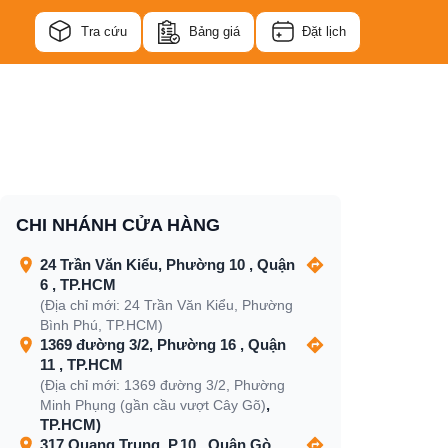
Tra cứu
Bảng giá
Đặt lịch
CHI NHÁNH CỬA HÀNG
24 Trần Văn Kiểu, Phường 10 , Quận
6 , TP.HCM
(Địa chỉ mới: 24 Trần Văn Kiểu, Phường
Bình Phú, TP.HCM)
1369 đường 3/2, Phường 16 , Quận
11 , TP.HCM
(Địa chỉ mới: 1369 đường 3/2, Phường
,
Minh Phụng (gần cầu vượt Cây Gõ)
TP.HCM)
317 Quang Trung, P.10 , Quận Gò