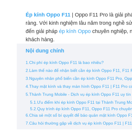
Ép kính Oppo F11
| Oppo F11 Pro là giải phá
ràng. Với kinh nghiệm lâu năm trong nghề sử
đến giải pháp
ép kính Oppo
chuyên nghiệp, n
khách hàng.
Nội dung chính
1.Chi phí ép kính Oppo F11 là bao nhiêu?
2.Làm thế nào để nhận biết cần ép kính Oppo F11, F11 
3.Nguyên nhân phổ biến cần ép kính Oppo F11 Pro, Op
4.Thay mặt kính và thay màn hình Oppo F11 | F11 Pro c
5.Thành Trung Mobile - Dịch vụ ép kính Oppo F11 uy tí
5.1.Ưu điểm khi ép kính Oppo F11 tại Thành Trung Mo
5.2.Quy trình ép kính Oppo F11, Oppo F11 Pro chuyê
6.Chia sẻ một số bí quyết để bảo quản mặt kính Oppo F1
7.Câu hỏi thường gặp về dịch vụ ép kính Oppo F11 | F11