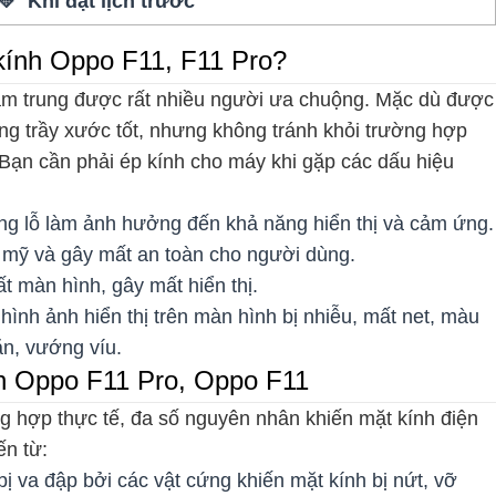
💛 Khi đặt lịch trước
kính Oppo F11, F11 Pro?
tầm trung được rất nhiều người ưa chuộng. Mặc dù được
ng trầy xước tốt, nhưng không tránh khỏi trường hợp
 Bạn cần phải ép kính cho máy khi gặp các dấu hiệu
ang lỗ làm ảnh hưởng đến khả năng hiển thị và cảm ứng.
m mỹ và gây mất an toàn cho người dùng.
ất màn hình, gây mất hiển thị.
hình ảnh hiển thị trên màn hình bị nhiễu, mất net, màu
ăn, vướng víu.
h Oppo F11 Pro, Oppo F11
g hợp thực tế, đa số nguyên nhân khiến mặt kính điện
ến từ:
ị va đập bởi các vật cứng khiến mặt kính bị nứt, vỡ