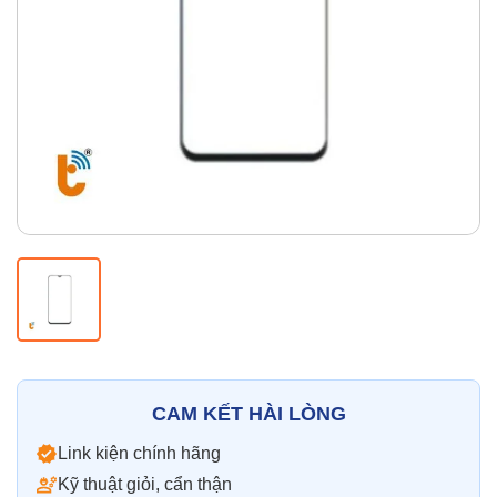
Thay pin
Pin iPhone
Pin Samsumg
Pin Oppo
Pin Xiaomi
Pin Realme
Thay vỏ
Vỏ iPhone
Vỏ Samsung
Vỏ Xiaomi
Vỏ Oppo
Vỏ Huawei
Vỏ Vivo
CAM KẾT HÀI LÒNG
Link kiện chính hãng
Kỹ thuật giỏi, cẩn thận