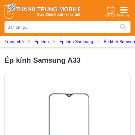
Thương hiệu
iPhone
Samsung
Oppo
Xiaomi
Realme
Vivo
Trang chủ
Ép kính
Ép kính Samsung
Ép kính Samsun
Vsmart
Huawei
Nokia
Google Pixel
OnePlus
Asus
Sony
Vertu
LG
Tecno
Ép kính Samsung A33
Dịch vụ sửa chữa
Thay màn hình
Thay pin
Ép kính
Thay camera
Thay loa
Thay kính lưng
Thay vỏ
Thay chân sạc
Thay mic
Thay rung
Thay main
Unlock - Mở Khoá
Thay màn hình
Màn hình iPhone
Màn hình Samsung
Màn hình Oppo
Màn hình Xiaomi
Màn hình Realme
Màn hình Vivo
Màn hình Vsmart
Màn hình Google Pixel