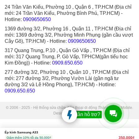
24 Trần Văn Kiểu, Phường 10 , Quận 6 , TP.HCM (Địa chỉ
mới: 24 Trần Văn Kiểu, Phường Bình Phú, TP.HCM)
-
Hotline:
0909650650
1369 đường 3/2, Phường 16 , Quận 11 , TP.HCM (Địa chỉ
mới: 1369 đường 3/2, Phường Minh Phụng (gần cầu vượt
Cây Gõ), TP.HCM)
- Hotline:
0909650650
317 Quang Trung, P.10 , Quận Gò Vấp , TP.HCM (Địa chỉ
mới: 317 Quang Trung, P. Gò Vấp, TPHCM(gần tiểu học
Kim Đồng))
- Hotline:
0909.650.650
277 đường 3/2, Phường 10 , Quận 10 , TP.HCM (Địa chỉ
mới: 277 đường 3/2, Phường Vườn Lài (gần ngã tư
đường 3/2 và Lê Hồng Phong), TP.HCM)
- Hotline:
0909.650.650
© 2006 - 2025 - Hệ thống sửa chữa điện thoại di động Thành Trung Mobile.
Designed by Sudo.
Bạn cần hỗ trợ?
Ép kính Samsung A33
350.000₫
Giảm thêm 10% tối đa 50,000₫