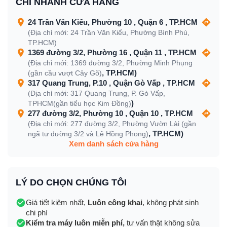
CHI NHÁNH CỬA HÀNG
24 Trần Văn Kiểu, Phường 10 , Quận 6 , TP.HCM
(Địa chỉ mới: 24 Trần Văn Kiểu, Phường Bình Phú,
TP.HCM)
1369 đường 3/2, Phường 16 , Quận 11 , TP.HCM
(Địa chỉ mới: 1369 đường 3/2, Phường Minh Phụng
, TP.HCM)
(gần cầu vượt Cây Gõ)
317 Quang Trung, P.10 , Quận Gò Vấp , TP.HCM
(Địa chỉ mới: 317 Quang Trung, P. Gò Vấp,
)
TPHCM(gần tiểu học Kim Đồng)
277 đường 3/2, Phường 10 , Quận 10 , TP.HCM
(Địa chỉ mới: 277 đường 3/2, Phường Vườn Lài (gần
, TP.HCM)
ngã tư đường 3/2 và Lê Hồng Phong)
Xem danh sách cửa hàng
LÝ DO CHỌN CHÚNG TÔI
Giá tiết kiệm nhất,
Luôn công khai
, không phát sinh
chi phí
Kiểm tra máy luôn miễn phí,
tư vấn thật không sửa