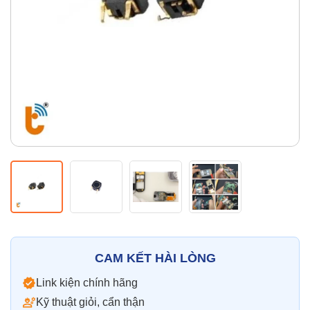
Thay pin
Pin iPhone
Pin Samsumg
Pin Oppo
Pin Xiaomi
Pin Realme
Thay vỏ
Vỏ iPhone
Vỏ Samsung
Vỏ Xiaomi
Vỏ Oppo
Vỏ Huawei
Vỏ Vivo
CAM KẾT HÀI LÒNG
Link kiện chính hãng
Kỹ thuật giỏi, cẩn thận