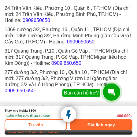
24 Trần Văn Kiểu, Phường 10 , Quận 6 , TP.HCM (Địa chỉ
mới: 24 Trần Văn Kiểu, Phường Bình Phú, TP.HCM)
-
Hotline:
0909650650
1369 đường 3/2, Phường 16 , Quận 11 , TP.HCM (Địa chỉ
mới: 1369 đường 3/2, Phường Minh Phụng (gần cầu vượt
Cây Gõ), TP.HCM)
- Hotline:
0909650650
317 Quang Trung, P.10 , Quận Gò Vấp , TP.HCM (Địa chỉ
mới: 317 Quang Trung, P. Gò Vấp, TPHCM(gần tiểu học
Kim Đồng))
- Hotline:
0909.650.650
277 đường 3/2, Phường 10 , Quận 10 , TP.HCM (Địa chỉ
mới: 277 đường 3/2, Phường Vườn Lài (gần ngã tư
đường 3/2 và Lê Hồng Phong), TP.HCM)
- Hotline:
0909.650.650
Bạn cần hỗ trợ?
© 2006 - 2025 - Hệ thống sửa chữa điện thoại di động Thành Trung Mobile.
Thay mic Nokia 8800
Designed by Sudo.
400.000₫
Giảm thêm 10% tối đa 50,000₫
Tư vấn
Đặt lịch ngay
Hoàn tiền 100% nếu không hài lòng