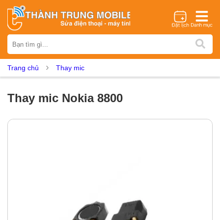
Thương hiệu
iPhone
Samsung
Oppo
Xiaomi
Realme
Vivo
Trang chủ
Thay mic
Vsmart
Huawei
Nokia
Google Pixel
OnePlus
Asus
Sony
Vertu
LG
Tecno
Thay mic Nokia 8800
Dịch vụ sửa chữa
Thay màn hình
Thay pin
Ép kính
Thay camera
Thay loa
Thay kính lưng
Thay vỏ
Thay chân sạc
Thay mic
Thay rung
Thay main
Unlock - Mở Khoá
Thay màn hình
Màn hình iPhone
Màn hình Samsung
Màn hình Oppo
Màn hình Xiaomi
Màn hình Realme
Màn hình Vivo
Màn hình Vsmart
Màn hình Google Pixel