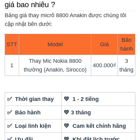
giá bao nhiêu ?
Bảng giá thay micrô 8800 Anakin được chúng tôi
cập nhật bên dưới:
Bảo
STT
Model
Giá
hành
Thay Mic Nokia 8800
3
1
400.000₫
thường (Anakin, Sirocco)
tháng
✅ Thời gian thay
💛 1 - 2 tiếng
✅ Bảo hành
💛 3 tháng
✅ Loại linh kiện
💛 Cam kết chính hãng
✅ Ưu đãi
💛 Khi đặt lịch trước