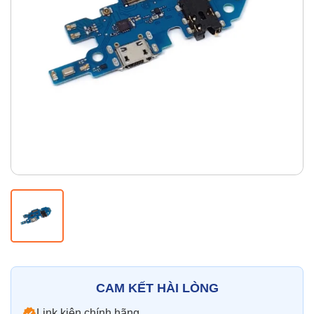
Thay pin
Pin iPhone
Pin Samsumg
Pin Oppo
Pin Xiaomi
Pin Realme
Thay vỏ
Vỏ iPhone
Vỏ Samsung
Vỏ Xiaomi
Vỏ Oppo
Vỏ Huawei
Vỏ Vivo
CAM KẾT HÀI LÒNG
Link kiện chính hãng