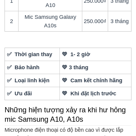
1
250.000₫
3 tháng
A10
Mic Samsung Galaxy
2
250.000₫
3 tháng
A10s
✅ Thời gian thay
💛 1- 2 giờ
✅ Bảo hành
💛 3 tháng
✅ Loại linh kiện
💛 Cam kết chính hãng
✅ Ưu đãi
💛 Khi đặt lịch trước
Những hiện tượng xảy ra khi hư hỏng
mic Samsung A10, A10s
Microphone điện thoại có độ bền cao vì được lắp