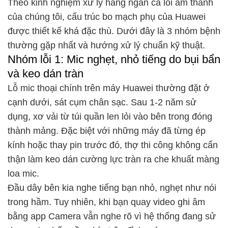
Theo kinh nghiệm xử lý hàng ngàn ca lỗi âm thanh
của chúng tôi, cấu trúc bo mạch phụ của Huawei
được thiết kế khá đặc thù. Dưới đây là 3 nhóm bệnh
thường gặp nhất và hướng xử lý chuẩn kỹ thuật.
Nhóm lỗi 1: Mic nghẹt, nhỏ tiếng do bụi bẩn
và keo dán tràn
Lỗ mic thoại chính trên máy Huawei thường đặt ở
cạnh dưới, sát cụm chân sạc. Sau 1-2 năm sử
dụng, xơ vải từ túi quần len lỏi vào bên trong đóng
thành mảng. Đặc biệt với những máy đã từng ép
kính hoặc thay pin trước đó, thợ thi công không cẩn
thận làm keo dán cường lực tràn ra che khuất màng
loa mic.
Đầu dây bên kia nghe tiếng bạn nhỏ, nghẹt như nói
trong hầm. Tuy nhiên, khi bạn quay video ghi âm
bằng app Camera vẫn nghe rõ vì hệ thống đang sử