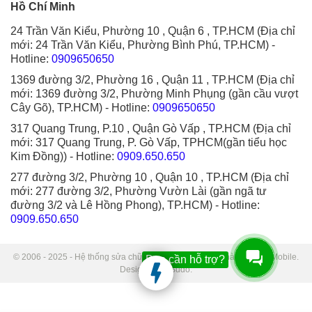
Hồ Chí Minh
24 Trần Văn Kiểu, Phường 10 , Quận 6 , TP.HCM (Địa chỉ
mới: 24 Trần Văn Kiểu, Phường Bình Phú, TP.HCM)
-
Hotline:
0909650650
1369 đường 3/2, Phường 16 , Quận 11 , TP.HCM (Địa chỉ
mới: 1369 đường 3/2, Phường Minh Phụng (gần cầu vượt
Cây Gõ), TP.HCM)
- Hotline:
0909650650
317 Quang Trung, P.10 , Quận Gò Vấp , TP.HCM (Địa chỉ
mới: 317 Quang Trung, P. Gò Vấp, TPHCM(gần tiểu học
Kim Đồng))
- Hotline:
0909.650.650
277 đường 3/2, Phường 10 , Quận 10 , TP.HCM (Địa chỉ
mới: 277 đường 3/2, Phường Vườn Lài (gần ngã tư
đường 3/2 và Lê Hồng Phong), TP.HCM)
- Hotline:
0909.650.650
© 2006 - 2025 - Hệ thống sửa chữa điện thoại di động Thành Trung Mobile.
Bạn cần hỗ trợ?
Designed by Sudo.