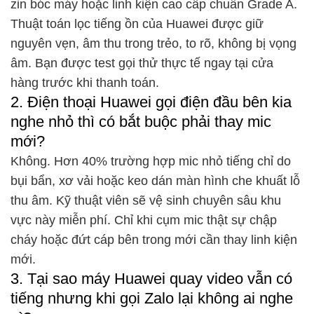
zin bóc máy hoặc linh kiện cao cấp chuẩn Grade A.
Thuật toán lọc tiếng ồn của Huawei được giữ
nguyên vẹn, âm thu trong trẻo, to rõ, không bị vọng
âm. Bạn được test gọi thử thực tế ngay tại cửa
hàng trước khi thanh toán.
2. Điện thoại Huawei gọi điện đầu bên kia
nghe nhỏ thì có bắt buộc phải thay mic
mới?
Không. Hơn 40% trường hợp mic nhỏ tiếng chỉ do
bụi bẩn, xơ vải hoặc keo dán màn hình che khuất lỗ
thu âm. Kỹ thuật viên sẽ vệ sinh chuyên sâu khu
vực này miễn phí. Chỉ khi cụm mic thật sự chập
cháy hoặc đứt cáp bên trong mới cần thay linh kiện
mới.
3. Tại sao máy Huawei quay video vẫn có
tiếng nhưng khi gọi Zalo lại không ai nghe