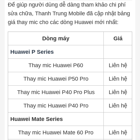
Để giúp người dùng dễ dàng tham khảo chi phí
Thay pin
sửa chữa, Thanh Trung Mobile đã cập nhật bảng
giá thay mic cho các dòng Huawei mới nhất:
Pin iPhone
Pin Samsumg
Pin Oppo
Pin Xiaomi
Pin Realme
Dòng máy
Giá
Thay vỏ
Huawei P Series
Vỏ iPhone
Vỏ Samsung
Vỏ Xiaomi
Vỏ Oppo
Thay mic Huawei P60
Liên hệ
Vỏ Huawei
Vỏ Vivo
Thay mic Huawei P50 Pro
Liên hệ
Thay mic Huawei P40 Pro Plus
Liên hệ
Thay mic Huawei P40 Pro
Liên hệ
Huawei Mate Series
Thay mic Huawei Mate 60 Pro
Liên hệ