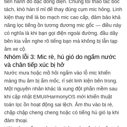
tiến hành đo đạc dòng điện. Chúng tôi thao tác bóc
tách, khò hàn tỉ mỉ để thay đúng cụm mic hỏng. Linh
kiện thay thế là bo mạch mic cao cấp, đảm bảo khả
năng lọc tiếng ồn tương đương mic gốc — điều này
có nghĩa là khi bạn gọi điện ngoài đường, đầu dây
bên kia vẫn nghe rõ tiếng bạn mà không bị lẫn tạp
âm xe cộ.
Nhóm lỗi 3: Mic rè, hú gió do ngấm nước
và chân tiếp xúc bị hở
Nước mưa hoặc mồ hôi ngấm vào lỗ mic khiến
màng thu âm bị ẩm mốc, rỉ sét linh kiện bên trong.
Một nguyên nhân khác là xung đột phần mềm sau
khi cập nhật EMUI/HarmonyOS mới khiến thuật
toán lọc ồn hoạt động sai lệch. Âm thu vào bị rè,
chập chập cheng cheng hoặc có tiếng hú gió lạ khi
đàm thoại.