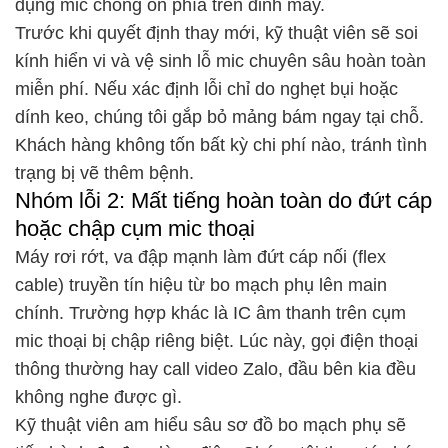
dụng mic chống ồn phía trên đỉnh máy.
Trước khi quyết định thay mới, kỹ thuật viên sẽ soi
kính hiển vi và vệ sinh lỗ mic chuyên sâu hoàn toàn
miễn phí. Nếu xác định lỗi chỉ do nghẹt bụi hoặc
dính keo, chúng tôi gắp bỏ mảng bám ngay tại chỗ.
Khách hàng không tốn bất kỳ chi phí nào, tránh tình
trạng bị vẽ thêm bệnh.
Nhóm lỗi 2: Mất tiếng hoàn toàn do đứt cáp
hoặc chập cụm mic thoại
Máy rơi rớt, va đập mạnh làm đứt cáp nối (flex
cable) truyền tín hiệu từ bo mạch phụ lên main
chính. Trường hợp khác là IC âm thanh trên cụm
mic thoại bị chập riêng biệt. Lúc này, gọi điện thoại
thông thường hay call video Zalo, đầu bên kia đều
không nghe được gì.
Kỹ thuật viên am hiểu sâu sơ đồ bo mạch phụ sẽ