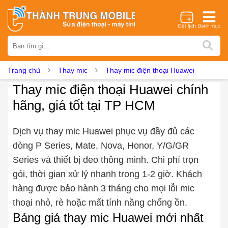
Thương hiệu
iPhone
Samsung
Oppo
Xiaomi
Realme
Vivo
Trang chủ
Thay mic
Thay mic điện thoại Huawei
Vsmart
Huawei
Nokia
Google Pixel
OnePlus
Thay mic điện thoại Huawei chính
Asus
Sony
Vertu
LG
Tecno
hãng, giá tốt tại TP HCM
Dịch vụ sửa chữa
Thay màn hình
Thay pin
Ép kính
Thay camera
Dịch vụ thay mic Huawei phục vụ đầy đủ các
dòng P Series, Mate, Nova, Honor, Y/G/GR
Thay loa
Thay kính lưng
Thay vỏ
Thay chân sạc
Series và thiết bị đeo thông minh. Chi phí trọn
Thay mic
Thay rung
Thay main
Unlock - Mở Khoá
gói, thời gian xử lý nhanh trong 1-2 giờ. Khách
Thay màn hình
hàng được bảo hành 3 tháng cho mọi lỗi mic
Màn hình iPhone
Màn hình Samsung
Màn hình Oppo
thoại nhỏ, rè hoặc mất tính năng chống ồn.
Màn hình Xiaomi
Màn hình Realme
Màn hình Vivo
Bảng giá thay mic Huawei mới nhất
Màn hình Vsmart
Màn hình Google Pixel