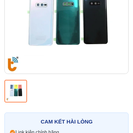
Thay pin
Pin iPhone
Pin Samsumg
Pin Oppo
Pin Xiaomi
Pin Realme
Thay vỏ
Vỏ iPhone
Vỏ Samsung
Vỏ Xiaomi
Vỏ Oppo
Vỏ Huawei
Vỏ Vivo
CAM KẾT HÀI LÒNG
Link kiện chính hãng