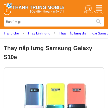
Thương hiệu
iPhone
Samsung
Oppo
Xiaomi
Realme
Vivo
Trang chủ
Thay kính lưng
Thay nắp lưng điện thoại Sams
Vsmart
Huawei
Nokia
Google Pixel
OnePlus
Asus
Sony
Vertu
LG
Tecno
Thay nắp lưng Samsung Galaxy
Dịch vụ sửa chữa
S10e
Thay màn hình
Thay pin
Ép kính
Thay camera
Thay loa
Thay kính lưng
Thay vỏ
Thay chân sạc
Thay mic
Thay rung
Thay main
Unlock - Mở Khoá
Thay màn hình
Màn hình iPhone
Màn hình Samsung
Màn hình Oppo
Màn hình Xiaomi
Màn hình Realme
Màn hình Vivo
Màn hình Vsmart
Màn hình Google Pixel