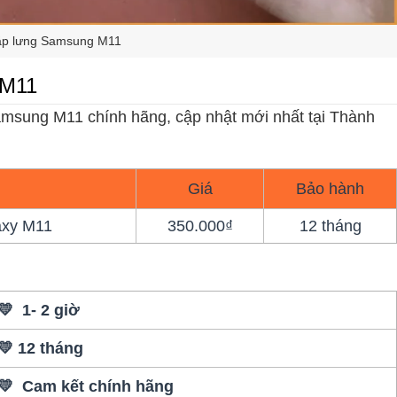
ắp lưng Samsung M11
 M11
Samsung M11 chính hãng, cập nhật mới nhất tại Thành
Giá
Bảo hành
axy M11
350.000₫
12 tháng
💛 1- 2 giờ
💛 12 tháng
💛 Cam kết chính hãng