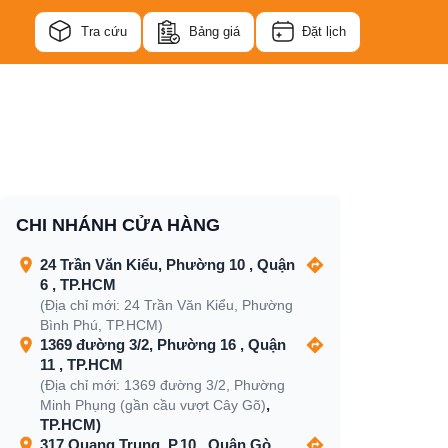
Tra cứu
Bảng giá
Đặt lịch
CHI NHÁNH CỬA HÀNG
24 Trần Văn Kiểu, Phường 10 , Quận
6 , TP.HCM
(Địa chỉ mới: 24 Trần Văn Kiểu, Phường
Bình Phú, TP.HCM)
1369 đường 3/2, Phường 16 , Quận
11 , TP.HCM
(Địa chỉ mới: 1369 đường 3/2, Phường
,
Minh Phụng (gần cầu vượt Cây Gõ)
TP.HCM)
317 Quang Trung, P.10 , Quận Gò