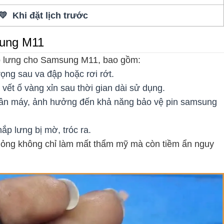
💛 Khi đặt lịch trước
sung M11
ắp lưng cho Samsung M11, bao gồm:
ọng sau va đập hoặc rơi rớt.
vết ố vàng xỉn sau thời gian dài sử dụng.
thân máy, ảnh hưởng đến khả năng bảo vệ pin samsung
nắp lưng bị mờ, tróc ra.
 hỏng không chỉ làm mất thẩm mỹ mà còn tiềm ẩn nguy