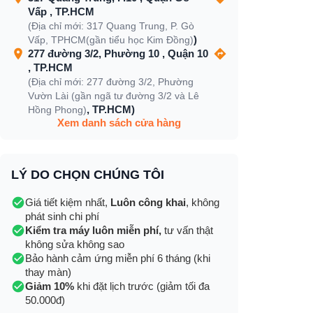
Vấp , TP.HCM
(Địa chỉ mới: 317 Quang Trung, P. Gò
)
Vấp, TPHCM(gần tiểu học Kim Đồng)
277 đường 3/2, Phường 10 , Quận 10
, TP.HCM
(Địa chỉ mới: 277 đường 3/2, Phường
Vườn Lài (gần ngã tư đường 3/2 và Lê
, TP.HCM)
Hồng Phong)
Xem danh sách cửa hàng
LÝ DO CHỌN CHÚNG TÔI
Giá tiết kiệm nhất,
Luôn công khai
, không
phát sinh chi phí
Kiểm tra máy luôn miễn phí,
tư vấn thật
không sửa không sao
Bảo hành cảm ứng miễn phí 6 tháng (khi
thay màn)
Giảm 10%
khi đặt lịch trước (giảm tối đa
50.000đ)