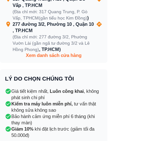
Vấp , TP.HCM
(Địa chỉ mới: 317 Quang Trung, P. Gò
)
Vấp, TPHCM(gần tiểu học Kim Đồng)
277 đường 3/2, Phường 10 , Quận 10
, TP.HCM
(Địa chỉ mới: 277 đường 3/2, Phường
Vườn Lài (gần ngã tư đường 3/2 và Lê
, TP.HCM)
Hồng Phong)
Xem danh sách cửa hàng
LÝ DO CHỌN CHÚNG TÔI
Giá tiết kiệm nhất,
Luôn công khai
, không
phát sinh chi phí
Kiểm tra máy luôn miễn phí,
tư vấn thật
không sửa không sao
Bảo hành cảm ứng miễn phí 6 tháng (khi
thay màn)
Giảm 10%
khi đặt lịch trước (giảm tối đa
50.000đ)