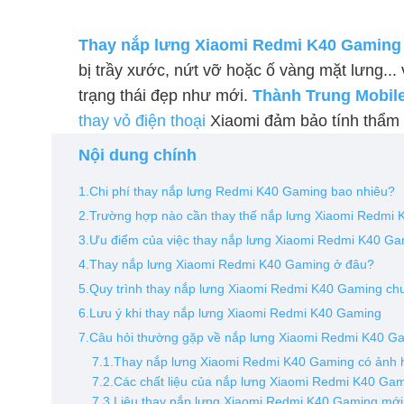
Thay nắp lưng Xiaomi Redmi K40 Gaming
bị trầy xước, nứt vỡ hoặc ố vàng mặt lưng... 
trạng thái đẹp như mới.
Thành Trung Mobil
thay vỏ điện thoại
Xiaomi đảm bảo tính thẩm 
Nội dung chính
1.Chi phí thay nắp lưng Redmi K40 Gaming bao nhiêu?
2.Trường hợp nào cần thay thế nắp lưng Xiaomi Redmi
3.Ưu điểm của việc thay nắp lưng Xiaomi Redmi K40 G
4.Thay nắp lưng Xiaomi Redmi K40 Gaming ở đâu?
5.Quy trình thay nắp lưng Xiaomi Redmi K40 Gaming ch
6.Lưu ý khi thay nắp lưng Xiaomi Redmi K40 Gaming
7.Câu hỏi thường gặp về nắp lưng Xiaomi Redmi K40 G
7.1.Thay nắp lưng Xiaomi Redmi K40 Gaming có ảnh
7.2.Các chất liệu của nắp lưng Xiaomi Redmi K40 Ga
7.3.Liệu thay nắp lưng Xiaomi Redmi K40 Gaming mới