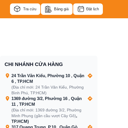
Tra cứu
Bảng giá
Đặt lịch
CHI NHÁNH CỬA HÀNG
24 Trần Văn Kiểu, Phường 10 , Quận
6 , TP.HCM
(Địa chỉ mới: 24 Trần Văn Kiểu, Phường
Bình Phú, TP.HCM)
1369 đường 3/2, Phường 16 , Quận
11 , TP.HCM
(Địa chỉ mới: 1369 đường 3/2, Phường
,
Minh Phụng (gần cầu vượt Cây Gõ)
TP.HCM)
317 Quang Trung, P.10 , Quận Gò