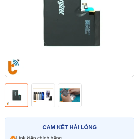
Thay pin
Pin iPhone
Pin Samsumg
Pin Oppo
Pin Xiaomi
Pin Realme
Thay vỏ
Vỏ iPhone
Vỏ Samsung
Vỏ Xiaomi
Vỏ Oppo
Vỏ Huawei
Vỏ Vivo
CAM KẾT HÀI LÒNG
Link kiện chính hãng