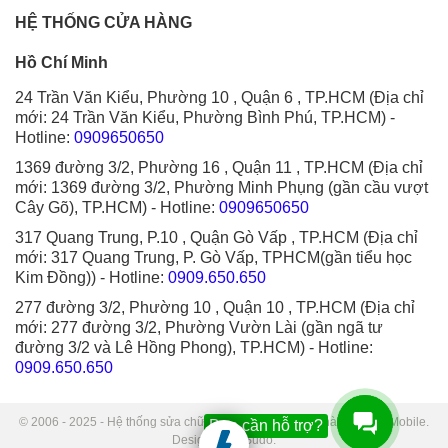
HỆ THỐNG CỬA HÀNG
Hồ Chí Minh
24 Trần Văn Kiểu, Phường 10 , Quận 6 , TP.HCM (Địa chỉ
mới: 24 Trần Văn Kiểu, Phường Bình Phú, TP.HCM)
-
Hotline:
0909650650
1369 đường 3/2, Phường 16 , Quận 11 , TP.HCM (Địa chỉ
mới: 1369 đường 3/2, Phường Minh Phụng (gần cầu vượt
Cây Gõ), TP.HCM)
- Hotline:
0909650650
317 Quang Trung, P.10 , Quận Gò Vấp , TP.HCM (Địa chỉ
mới: 317 Quang Trung, P. Gò Vấp, TPHCM(gần tiểu học
Kim Đồng))
- Hotline:
0909.650.650
277 đường 3/2, Phường 10 , Quận 10 , TP.HCM (Địa chỉ
mới: 277 đường 3/2, Phường Vườn Lài (gần ngã tư
đường 3/2 và Lê Hồng Phong), TP.HCM)
- Hotline:
0909.650.650
© 2006 - 2025 - Hệ thống sửa chữa điện thoại di động Thành Trung Mobile.
Bạn cần hỗ trợ?
Designed by Sudo.