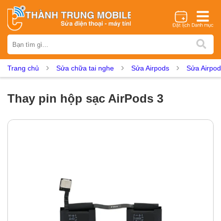
Thương hiệu
iPhone
Samsung
Oppo
Xiaomi
Realme
Vivo
Trang chủ
Sửa chữa tai nghe
Sửa Airpods
Sửa Airpod
Vsmart
Huawei
Nokia
Google Pixel
OnePlus
Asus
Sony
Vertu
LG
Tecno
Thay pin hộp sạc AirPods 3
Dịch vụ sửa chữa
Thay màn hình
Thay pin
Ép kính
Thay camera
Thay loa
Thay kính lưng
Thay vỏ
Thay chân sạc
Thay mic
Thay rung
Thay main
Unlock - Mở Khoá
Thay màn hình
Màn hình iPhone
Màn hình Samsung
Màn hình Oppo
Màn hình Xiaomi
Màn hình Realme
Màn hình Vivo
Màn hình Vsmart
Màn hình Google Pixel