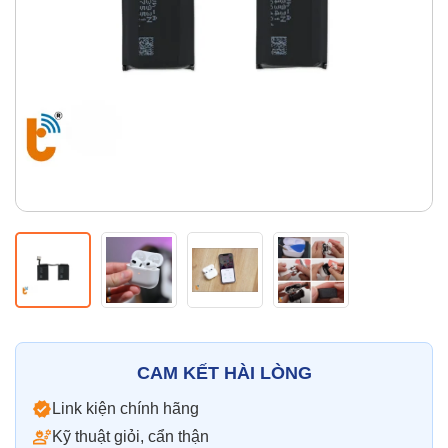
Thay pin
Pin iPhone
Pin Samsumg
Pin Oppo
Pin Xiaomi
Pin Realme
Thay vỏ
Vỏ iPhone
Vỏ Samsung
Vỏ Xiaomi
Vỏ Oppo
Vỏ Huawei
Vỏ Vivo
CAM KẾT HÀI LÒNG
Link kiện chính hãng
Kỹ thuật giỏi, cẩn thận