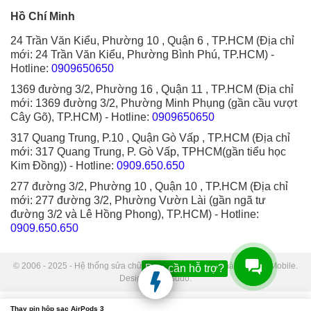
Hồ Chí Minh
24 Trần Văn Kiểu, Phường 10 , Quận 6 , TP.HCM (Địa chỉ
mới: 24 Trần Văn Kiểu, Phường Bình Phú, TP.HCM)
-
Hotline:
0909650650
1369 đường 3/2, Phường 16 , Quận 11 , TP.HCM (Địa chỉ
mới: 1369 đường 3/2, Phường Minh Phụng (gần cầu vượt
Cây Gõ), TP.HCM)
- Hotline:
0909650650
317 Quang Trung, P.10 , Quận Gò Vấp , TP.HCM (Địa chỉ
mới: 317 Quang Trung, P. Gò Vấp, TPHCM(gần tiểu học
Kim Đồng))
- Hotline:
0909.650.650
277 đường 3/2, Phường 10 , Quận 10 , TP.HCM (Địa chỉ
mới: 277 đường 3/2, Phường Vườn Lài (gần ngã tư
đường 3/2 và Lê Hồng Phong), TP.HCM)
- Hotline:
0909.650.650
© 2006 - 2025 - Hệ thống sửa chữa điện thoại di động Thành Trung Mobile.
Bạn cần hỗ trợ?
Designed by Sudo.
Thay pin hộp sạc AirPods 3