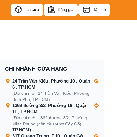
Tra cứu
Bảng giá
Đặt lịch
CHI NHÁNH CỬA HÀNG
24 Trần Văn Kiểu, Phường 10 , Quận
6 , TP.HCM
(Địa chỉ mới: 24 Trần Văn Kiểu, Phường
Bình Phú, TP.HCM)
1369 đường 3/2, Phường 16 , Quận
11 , TP.HCM
(Địa chỉ mới: 1369 đường 3/2, Phường
,
Minh Phụng (gần cầu vượt Cây Gõ)
TP.HCM)
317 Quang Trung, P.10 , Quận Gò