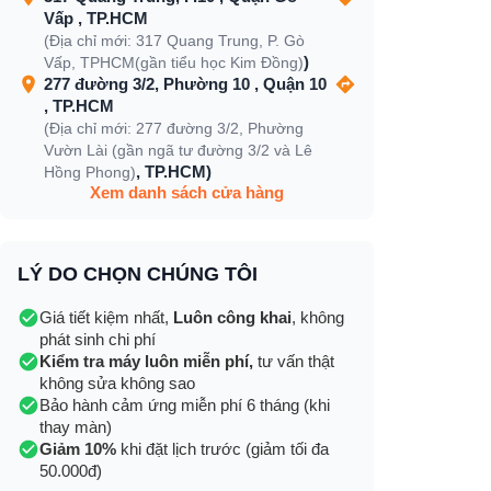
Vấp , TP.HCM
(Địa chỉ mới: 317 Quang Trung, P. Gò
)
Vấp, TPHCM(gần tiểu học Kim Đồng)
277 đường 3/2, Phường 10 , Quận 10
, TP.HCM
(Địa chỉ mới: 277 đường 3/2, Phường
Vườn Lài (gần ngã tư đường 3/2 và Lê
, TP.HCM)
Hồng Phong)
Xem danh sách cửa hàng
LÝ DO CHỌN CHÚNG TÔI
Giá tiết kiệm nhất,
Luôn công khai
, không
phát sinh chi phí
Kiểm tra máy luôn miễn phí,
tư vấn thật
không sửa không sao
Bảo hành cảm ứng miễn phí 6 tháng (khi
thay màn)
Giảm 10%
khi đặt lịch trước (giảm tối đa
50.000đ)