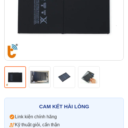
Thay pin
Pin iPhone
Pin Samsumg
Pin Oppo
Pin Xiaomi
Pin Realme
Thay vỏ
Vỏ iPhone
Vỏ Samsung
Vỏ Xiaomi
Vỏ Oppo
Vỏ Huawei
Vỏ Vivo
CAM KẾT HÀI LÒNG
Link kiện chính hãng
Kỹ thuật giỏi, cẩn thận