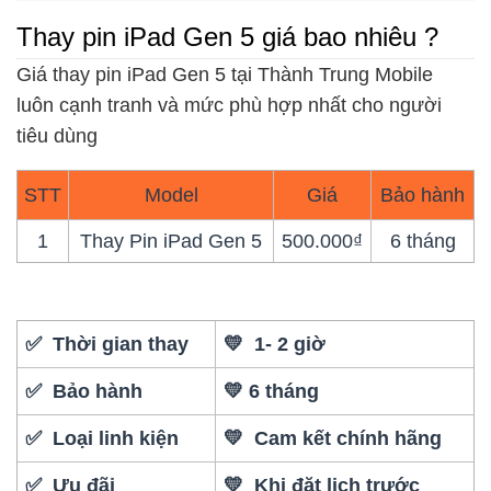
Thay pin iPad Gen 5 giá bao nhiêu ?
Giá thay pin iPad Gen 5 tại Thành Trung Mobile
luôn cạnh tranh và mức phù hợp nhất cho người
tiêu dùng
STT
Model
Giá
Bảo hành
1
Thay Pin iPad Gen 5
500.000₫
6 tháng
✅ Thời gian thay
💛 1- 2 giờ
✅ Bảo hành
💛 6 tháng
✅ Loại linh kiện
💛 Cam kết chính hãng
✅ Ưu đãi
💛 Khi đặt lịch trước