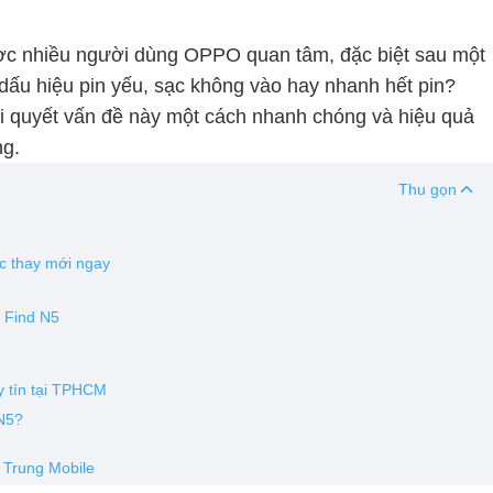
ợc nhiều người dùng OPPO quan tâm, đặc biệt sau một
 dấu hiệu pin yếu, sạc không vào hay nhanh hết pin?
i quyết vấn đề này một cách nhanh chóng và hiệu quả
ng.
Thu gọn
c thay mới ngay
O Find N5
y tín tại TPHCM
 N5?
h Trung Mobile