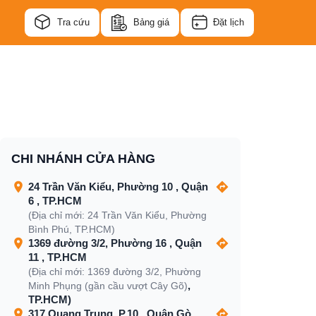
Tra cứu
Bảng giá
Đặt lịch
CHI NHÁNH CỬA HÀNG
24 Trần Văn Kiểu, Phường 10 , Quận
6 , TP.HCM
(Địa chỉ mới: 24 Trần Văn Kiểu, Phường
Bình Phú, TP.HCM)
1369 đường 3/2, Phường 16 , Quận
11 , TP.HCM
(Địa chỉ mới: 1369 đường 3/2, Phường
,
Minh Phụng (gần cầu vượt Cây Gõ)
TP.HCM)
317 Quang Trung, P.10 , Quận Gò