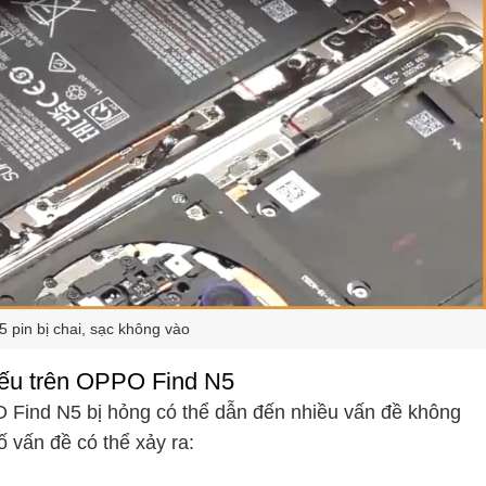
pin bị chai, sạc không vào
 yếu trên OPPO Find N5
PO Find N5 bị hỏng có thể dẫn đến nhiều vấn đề không
ố vấn đề có thể xảy ra: