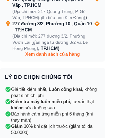
Vấp , TP.HCM
(Địa chỉ mới: 317 Quang Trung, P. Gò
)
Vấp, TPHCM(gần tiểu học Kim Đồng)
277 đường 3/2, Phường 10 , Quận 10
, TP.HCM
(Địa chỉ mới: 277 đường 3/2, Phường
Vườn Lài (gần ngã tư đường 3/2 và Lê
, TP.HCM)
Hồng Phong)
Xem danh sách cửa hàng
LÝ DO CHỌN CHÚNG TÔI
Giá tiết kiệm nhất,
Luôn công khai
, không
phát sinh chi phí
Kiểm tra máy luôn miễn phí,
tư vấn thật
không sửa không sao
Bảo hành cảm ứng miễn phí 6 tháng (khi
thay màn)
Giảm 10%
khi đặt lịch trước (giảm tối đa
50.000đ)