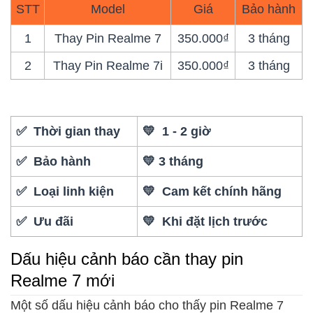
STT
Model
Giá
Bảo hành
1
Thay Pin Realme 7
350.000₫
3 tháng
2
Thay Pin Realme 7i
350.000₫
3 tháng
✅ Thời gian thay
💛 1 - 2 giờ
✅ Bảo hành
💛 3 tháng
✅ Loại linh kiện
💛 Cam kết chính hãng
✅ Ưu đãi
💛 Khi đặt lịch trước
Dấu hiệu cảnh báo cần thay pin
Realme 7 mới
Một số dấu hiệu cảnh báo cho thấy pin Realme 7