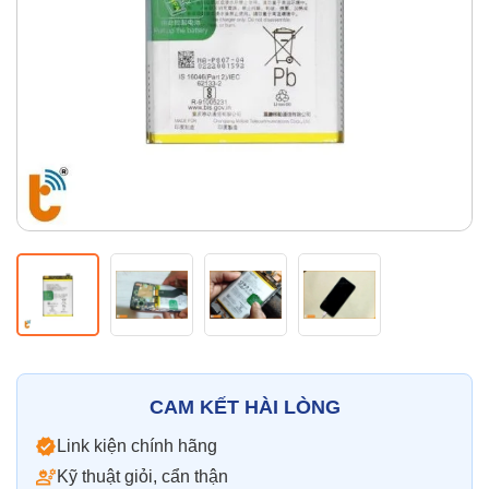
Thay pin
Pin iPhone
Pin Samsumg
Pin Oppo
Pin Xiaomi
Pin Realme
Thay vỏ
Vỏ iPhone
Vỏ Samsung
Vỏ Xiaomi
Vỏ Oppo
Vỏ Huawei
Vỏ Vivo
CAM KẾT HÀI LÒNG
Link kiện chính hãng
Kỹ thuật giỏi, cẩn thận