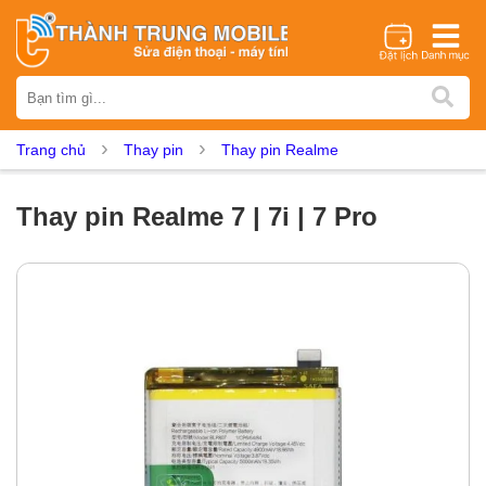
Thương hiệu
iPhone
Samsung
Oppo
Xiaomi
Realme
Vivo
Trang chủ
Thay pin
Thay pin Realme
Vsmart
Huawei
Nokia
Google Pixel
OnePlus
Asus
Sony
Vertu
LG
Tecno
Thay pin Realme 7 | 7i | 7 Pro
Dịch vụ sửa chữa
Thay màn hình
Thay pin
Ép kính
Thay camera
Thay loa
Thay kính lưng
Thay vỏ
Thay chân sạc
Thay mic
Thay rung
Thay main
Unlock - Mở Khoá
Thay màn hình
Màn hình iPhone
Màn hình Samsung
Màn hình Oppo
Màn hình Xiaomi
Màn hình Realme
Màn hình Vivo
Màn hình Vsmart
Màn hình Google Pixel