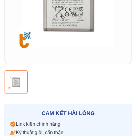
Thay pin
Pin iPhone
Pin Samsumg
Pin Oppo
Pin Xiaomi
Pin Realme
Thay vỏ
Vỏ iPhone
Vỏ Samsung
Vỏ Xiaomi
Vỏ Oppo
Vỏ Huawei
Vỏ Vivo
CAM KẾT HÀI LÒNG
Link kiện chính hãng
Kỹ thuật giỏi, cẩn thận