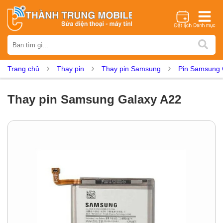
Thương hiệu
iPhone
Samsung
Oppo
Xiaomi
Realme
Vivo
Trang chủ
Thay pin
Thay pin Samsung
Pin Samsung 
Vsmart
Huawei
Nokia
Google Pixel
OnePlus
Asus
Sony
Vertu
LG
Tecno
Thay pin Samsung Galaxy A22
Dịch vụ sửa chữa
Thay màn hình
Thay pin
Ép kính
Thay camera
Thay loa
Thay kính lưng
Thay vỏ
Thay chân sạc
Thay mic
Thay rung
Thay main
Unlock - Mở Khoá
Thay màn hình
Màn hình iPhone
Màn hình Samsung
Màn hình Oppo
Màn hình Xiaomi
Màn hình Realme
Màn hình Vivo
Màn hình Vsmart
Màn hình Google Pixel