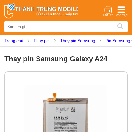
Thương hiệu
iPhone
Samsung
Oppo
Xiaomi
Realme
Vivo
Trang chủ
Thay pin
Thay pin Samsung
Pin Samsung 
Vsmart
Huawei
Nokia
Google Pixel
OnePlus
Asus
Sony
Vertu
LG
Tecno
Thay pin Samsung Galaxy A24
Dịch vụ sửa chữa
Thay màn hình
Thay pin
Ép kính
Thay camera
Thay loa
Thay kính lưng
Thay vỏ
Thay chân sạc
Thay mic
Thay rung
Thay main
Unlock - Mở Khoá
Thay màn hình
Màn hình iPhone
Màn hình Samsung
Màn hình Oppo
Màn hình Xiaomi
Màn hình Realme
Màn hình Vivo
Màn hình Vsmart
Màn hình Google Pixel