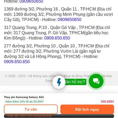
Hotline:
0909650650
1369 đường 3/2, Phường 16 , Quận 11 , TP.HCM (Địa chỉ
mới: 1369 đường 3/2, Phường Minh Phụng (gần cầu vượt
Cây Gõ), TP.HCM)
- Hotline:
0909650650
317 Quang Trung, P.10 , Quận Gò Vấp , TP.HCM (Địa chỉ
mới: 317 Quang Trung, P. Gò Vấp, TPHCM(gần tiểu học
Kim Đồng))
- Hotline:
0909.650.650
277 đường 3/2, Phường 10 , Quận 10 , TP.HCM (Địa chỉ
mới: 277 đường 3/2, Phường Vườn Lài (gần ngã tư
đường 3/2 và Lê Hồng Phong), TP.HCM)
- Hotline:
0909.650.650
© 2006 - 2025 - Hệ thống sửa chữa điện thoại di động Thành Trung Mobile.
Designed by Sudo.
Bạn cần hỗ trợ?
Thay pin Samsung Galaxy A24
350.000₫
Giảm thêm 10% tối đa 50,000₫
Tư vấn
Đặt lịch ngay
Hoàn tiền 100% nếu không hài lòng