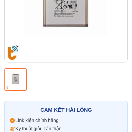
Thay pin
Pin iPhone
Pin Samsumg
Pin Oppo
Pin Xiaomi
Pin Realme
Thay vỏ
Vỏ iPhone
Vỏ Samsung
Vỏ Xiaomi
Vỏ Oppo
Vỏ Huawei
Vỏ Vivo
CAM KẾT HÀI LÒNG
Link kiện chính hãng
Kỹ thuật giỏi, cẩn thận