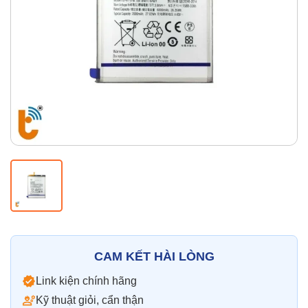
Thay pin
Pin iPhone
Pin Samsumg
Pin Oppo
Pin Xiaomi
Pin Realme
Thay vỏ
Vỏ iPhone
Vỏ Samsung
Vỏ Xiaomi
Vỏ Oppo
Vỏ Huawei
Vỏ Vivo
CAM KẾT HÀI LÒNG
Link kiện chính hãng
Kỹ thuật giỏi, cẩn thận