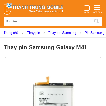
Thương hiệu
iPhone
Samsung
Oppo
Xiaomi
Realme
Vivo
Trang chủ
Thay pin
Thay pin Samsung
Pin Samsung 
Vsmart
Huawei
Nokia
Google Pixel
OnePlus
Asus
Sony
Vertu
LG
Tecno
Thay pin Samsung Galaxy M41
Dịch vụ sửa chữa
Thay màn hình
Thay pin
Ép kính
Thay camera
Thay loa
Thay kính lưng
Thay vỏ
Thay chân sạc
Thay mic
Thay rung
Thay main
Unlock - Mở Khoá
Thay màn hình
Màn hình iPhone
Màn hình Samsung
Màn hình Oppo
Màn hình Xiaomi
Màn hình Realme
Màn hình Vivo
Màn hình Vsmart
Màn hình Google Pixel