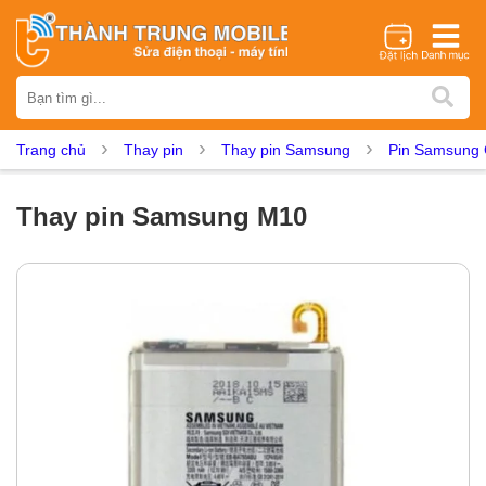
Thương hiệu
iPhone
Samsung
Oppo
Xiaomi
Realme
Vivo
Trang chủ
Thay pin
Thay pin Samsung
Pin Samsung 
Vsmart
Huawei
Nokia
Google Pixel
OnePlus
Asus
Sony
Vertu
LG
Tecno
Thay pin Samsung M10
Dịch vụ sửa chữa
Thay màn hình
Thay pin
Ép kính
Thay camera
Thay loa
Thay kính lưng
Thay vỏ
Thay chân sạc
Thay mic
Thay rung
Thay main
Unlock - Mở Khoá
Thay màn hình
Màn hình iPhone
Màn hình Samsung
Màn hình Oppo
Màn hình Xiaomi
Màn hình Realme
Màn hình Vivo
Màn hình Vsmart
Màn hình Google Pixel