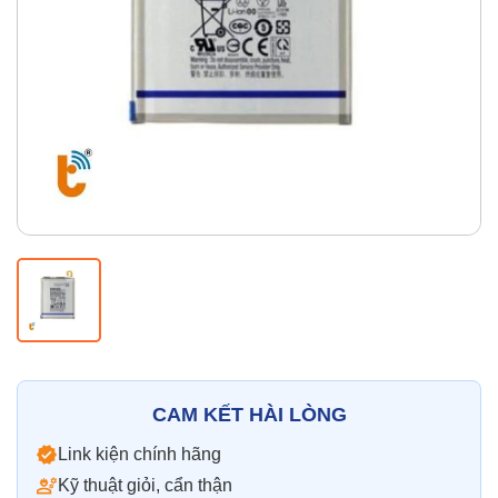
Thay pin
Pin iPhone
Pin Samsumg
Pin Oppo
Pin Xiaomi
Pin Realme
Thay vỏ
Vỏ iPhone
Vỏ Samsung
Vỏ Xiaomi
Vỏ Oppo
Vỏ Huawei
Vỏ Vivo
CAM KẾT HÀI LÒNG
Link kiện chính hãng
Kỹ thuật giỏi, cẩn thận