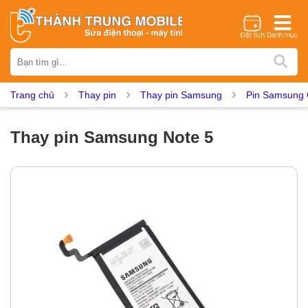
Thương hiệu
iPhone
Samsung
Oppo
Xiaomi
Realme
Vivo
Trang chủ
Thay pin
Thay pin Samsung
Pin Samsung 
Vsmart
Huawei
Nokia
Google Pixel
OnePlus
Asus
Sony
Vertu
LG
Tecno
Thay pin Samsung Note 5
Dịch vụ sửa chữa
Thay màn hình
Thay pin
Ép kính
Thay camera
Thay loa
Thay kính lưng
Thay vỏ
Thay chân sạc
Thay mic
Thay rung
Thay main
Unlock - Mở Khoá
Thay màn hình
Màn hình iPhone
Màn hình Samsung
Màn hình Oppo
Màn hình Xiaomi
Màn hình Realme
Màn hình Vivo
Màn hình Vsmart
Màn hình Google Pixel