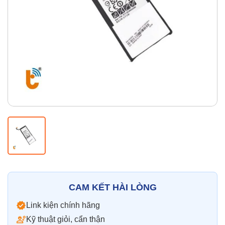
Thay pin
Pin iPhone
Pin Samsumg
Pin Oppo
Pin Xiaomi
Pin Realme
Thay vỏ
Vỏ iPhone
Vỏ Samsung
Vỏ Xiaomi
Vỏ Oppo
Vỏ Huawei
Vỏ Vivo
CAM KẾT HÀI LÒNG
Link kiện chính hãng
Kỹ thuật giỏi, cẩn thận