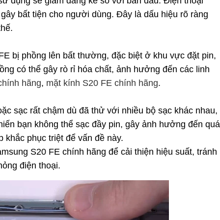
sử dụng sẽ giảm đáng kể so với ban đầu. Điện thoại
 gây bất tiện cho người dùng. Đây là dấu hiệu rõ ràng
thế.
 bị phồng lên bất thường, đặc biệt ở khu vực đặt pin,
ồng có thể gây rò rỉ hóa chất, ảnh hưởng đến các linh
chính hãng
,
mặt kính S20 FE chính hãng
.
c sạc rất chậm dù đã thử với nhiều bộ sạc khác nhau,
 khiến bạn không thể sạc đầy pin, gây ảnh hưởng đến quá
p khắc phục triệt để vấn đề này.
amsung S20 FE chính hãng để cải thiện hiệu suất, tránh
hỏng điện thoại.