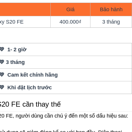
Giá
Bảo hành
xy S20 FE
400.000₫
3 tháng
💛 1- 2 giờ
💛 3 tháng
💛 Cam kết chính hãng
💛 Khi đặt lịch trước
S20 FE cần thay thế
20 FE, người dùng cần chú ý đến một số dấu hiệu sau: