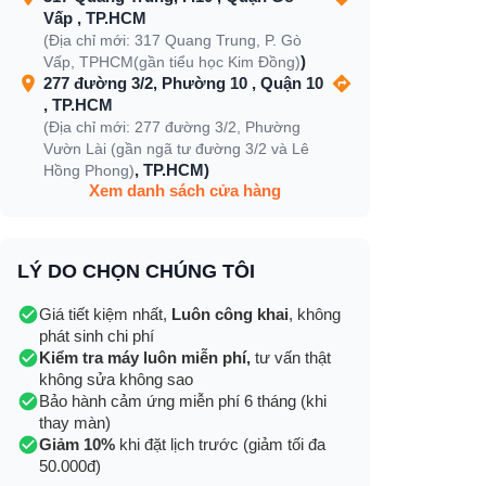
Vấp , TP.HCM
(Địa chỉ mới: 317 Quang Trung, P. Gò
)
Vấp, TPHCM(gần tiểu học Kim Đồng)
277 đường 3/2, Phường 10 , Quận 10
, TP.HCM
(Địa chỉ mới: 277 đường 3/2, Phường
Vườn Lài (gần ngã tư đường 3/2 và Lê
, TP.HCM)
Hồng Phong)
Xem danh sách cửa hàng
LÝ DO CHỌN CHÚNG TÔI
Giá tiết kiệm nhất,
Luôn công khai
, không
phát sinh chi phí
Kiểm tra máy luôn miễn phí,
tư vấn thật
không sửa không sao
Bảo hành cảm ứng miễn phí 6 tháng (khi
thay màn)
Giảm 10%
khi đặt lịch trước (giảm tối đa
50.000đ)