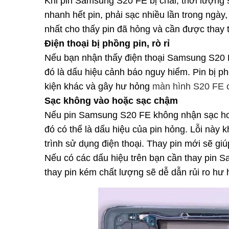
Khi pin Samsung S20 FE bị chai, thời lượng 
nhanh hết pin, phải sạc nhiều lần trong ngày,
nhất cho thấy pin đã hỏng và cần được thay 
Điện thoại bị phồng pin, rò rỉ
Nếu bạn nhận thấy điện thoại Samsung S20 FE
đó là dấu hiệu cảnh báo nguy hiểm. Pin bị ph
kiện khác và gây hư hỏng
màn hình S20 FE 
Sạc không vào hoặc sạc chậm
Nếu pin Samsung S20 FE không nhận sạc hoặ
đó có thể là dấu hiệu của pin hỏng. Lỗi này
trình sử dụng điện thoại. Thay pin mới sẽ giú
Nếu có các dấu hiệu trên bạn cần thay pin S
thay pin kém chất lượng sẽ dễ dẫn rủi ro hư 