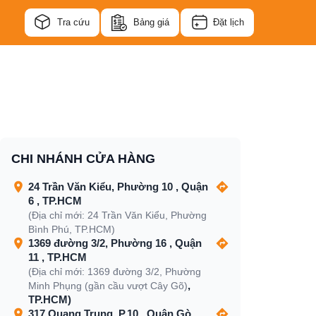
Tra cứu
Bảng giá
Đặt lịch
CHI NHÁNH CỬA HÀNG
24 Trần Văn Kiểu, Phường 10 , Quận
6 , TP.HCM
(Địa chỉ mới: 24 Trần Văn Kiểu, Phường
Bình Phú, TP.HCM)
1369 đường 3/2, Phường 16 , Quận
11 , TP.HCM
(Địa chỉ mới: 1369 đường 3/2, Phường
,
Minh Phụng (gần cầu vượt Cây Gõ)
TP.HCM)
317 Quang Trung, P.10 , Quận Gò