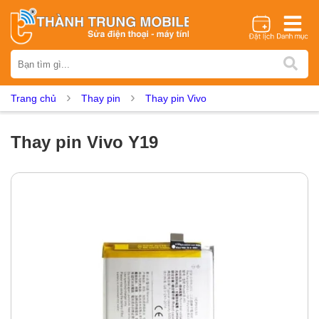
Thương hiệu
iPhone
Samsung
Oppo
Xiaomi
Realme
Vivo
Trang chủ
Thay pin
Thay pin Vivo
Vsmart
Huawei
Nokia
Google Pixel
OnePlus
Asus
Sony
Vertu
LG
Tecno
Thay pin Vivo Y19
Dịch vụ sửa chữa
Thay màn hình
Thay pin
Ép kính
Thay camera
Thay loa
Thay kính lưng
Thay vỏ
Thay chân sạc
Thay mic
Thay rung
Thay main
Unlock - Mở Khoá
Thay màn hình
Màn hình iPhone
Màn hình Samsung
Màn hình Oppo
Màn hình Xiaomi
Màn hình Realme
Màn hình Vivo
Màn hình Vsmart
Màn hình Google Pixel