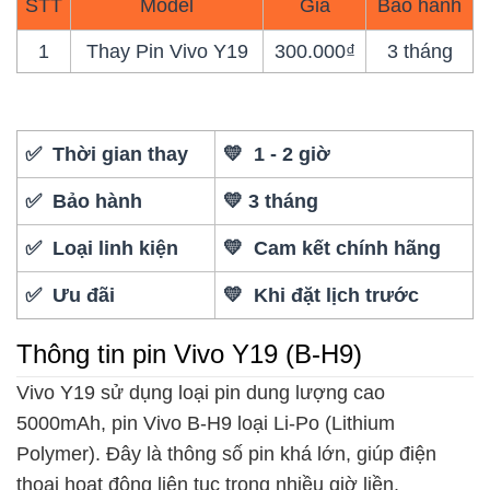
STT
Model
Giá
Bảo hành
1
Thay Pin Vivo Y19
300.000₫
3 tháng
✅ Thời gian thay
💛 1 - 2 giờ
✅ Bảo hành
💛 3 tháng
✅ Loại linh kiện
💛 Cam kết chính hãng
✅ Ưu đãi
💛 Khi đặt lịch trước
Thông tin pin Vivo Y19 (B-H9)
Vivo Y19 sử dụng loại pin dung lượng cao
5000mAh, pin Vivo B-H9 loại Li-Po (Lithium
Polymer). Đây là thông số pin khá lớn, giúp điện
thoại hoạt động liên tục trong nhiều giờ liền.