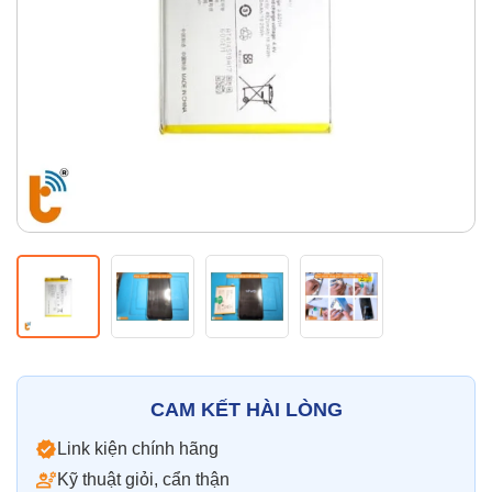
Thay pin
Pin iPhone
Pin Samsumg
Pin Oppo
Pin Xiaomi
Pin Realme
Thay vỏ
Vỏ iPhone
Vỏ Samsung
Vỏ Xiaomi
Vỏ Oppo
Vỏ Huawei
Vỏ Vivo
CAM KẾT HÀI LÒNG
Link kiện chính hãng
Kỹ thuật giỏi, cẩn thận