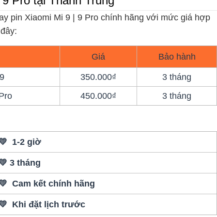
i 9 Pro tại Thành Trung
ay pin Xiaomi Mi 9 | 9 Pro chính hãng với mức giá hợp
 đây:
Giá
Bảo hành
9
350.000₫
3 tháng
Pro
450.000₫
3 tháng
💛 1-2 giờ
💛 3 tháng
💛 Cam kết chính hãng
💛 Khi đặt lịch trước