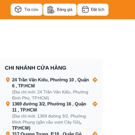
Tra cứu
Bảng giá
Đặt lịch
CHI NHÁNH CỬA HÀNG
24 Trần Văn Kiểu, Phường 10 , Quận
6 , TP.HCM
(Địa chỉ mới: 24 Trần Văn Kiểu, Phường
Bình Phú, TP.HCM)
1369 đường 3/2, Phường 16 , Quận
11 , TP.HCM
(Địa chỉ mới: 1369 đường 3/2, Phường
,
Minh Phụng (gần cầu vượt Cây Gõ)
TP.HCM)
317 Quang Trung, P.10 , Quận Gò