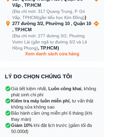
Vấp , TP.HCM
(Địa chỉ mới: 317 Quang Trung, P. Gò
)
Vấp, TPHCM(gần tiểu học Kim Đồng)
277 đường 3/2, Phường 10 , Quận 10
, TP.HCM
(Địa chỉ mới: 277 đường 3/2, Phường
Vườn Lài (gần ngã tư đường 3/2 và Lê
, TP.HCM)
Hồng Phong)
Xem danh sách cửa hàng
LÝ DO CHỌN CHÚNG TÔI
Giá tiết kiệm nhất,
Luôn công khai
, không
phát sinh chi phí
Kiểm tra máy luôn miễn phí,
tư vấn thật
không sửa không sao
Bảo hành cảm ứng miễn phí 6 tháng (khi
thay màn)
Giảm 10%
khi đặt lịch trước (giảm tối đa
50.000đ)