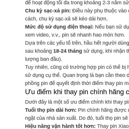
để hoạt động tối đa trong khoảng 2-3 năm sử
Chu kỳ sạc-xả pin:
Điều này phụ thuộc vào 
cách, chu kỳ sạc-xả sẽ kéo dài hơn.
Mức độ sử dụng điện thoại:
Nếu bạn sử dụn
xem video, v.v., pin sẽ nhanh hao mòn hơn.
Dựa trên các yếu tố trên, hầu hết người dùng
sau khoảng
18-24 tháng
sử dụng, khi nhận t
lượng ban đầu).
Tuy nhiên, cũng có trường hợp pin có thể b
sử dụng cụ thể. Quan trọng là bạn cần theo dõ
phồng pin để quyết định thời điểm thay pin 
Ưu điểm khi thay pin chính hãng c
Dưới đây là một số ưu điểm chính khi thay pi
Tuổi thọ pin dài hơn:
Pin chính hãng được 
ngặt của nhà sản xuất. Do đó, tuổi thọ pin s
Hiệu năng vận hành tốt hơn:
Thay pin Xiao