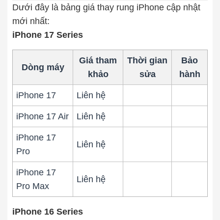
Dưới đây là bảng giá thay rung iPhone cập nhật
Thay pin
mới nhất:
iPhone 17 Series
Pin iPhone
Pin Samsumg
Pin Oppo
Pin Xiaomi
Pin Realme
Giá tham
Thời gian
Bảo
Dòng máy
Thay vỏ
khảo
sửa
hành
Vỏ iPhone
Vỏ Samsung
Vỏ Xiaomi
Vỏ Oppo
iPhone 17
Liên hệ
Vỏ Huawei
Vỏ Vivo
iPhone 17 Air
Liên hệ
iPhone 17
Liên hệ
Pro
iPhone 17
Liên hệ
Pro Max
iPhone 16 Series