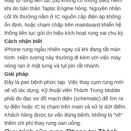
Máy tự rung liên tục (dù không có thông báo) hiếm
khi do bản thân Taptic Engine hỏng. Nguyên nhân
cốt lõi thường nằm ở IC nguồn cấp điện áp không
ổn định, hoặc chạm chập trên mainboard khiến hệ
thống liên tục gửi tín hiệu kích hoạt rung sai chu kỳ.
Cách nhận biết
iPhone rung ngẫu nhiên ngay cả khi đang tắt màn
hình. Hiện tượng này thường đi kèm với việc máy
nóng ran ở mặt lưng và tụt pin rất nhanh.
Giải pháp
Đây là pan bệnh phức tạp. Việc thay cụm rung mới
sẽ vô tác dụng. Kỹ thuật viên Thành Trung Mobile
phải đo đạc sơ đồ mạch điện (schematic) để tìm ra
tụ điện hoặc IC bị chạm trên main và xử lý dứt điểm.
Khách hàng được tư vấn đúng bệnh, không bị "vẽ"
thêm chi phí thay rung oan uổng.