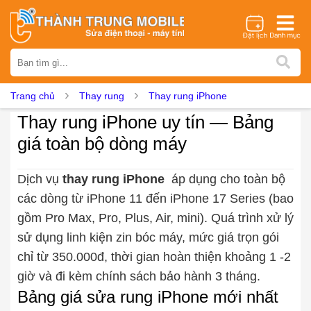
Thương hiệu
iPhone
Samsung
Oppo
Xiaomi
Realme
Vivo
Trang chủ
Thay rung
Thay rung iPhone
Vsmart
Huawei
Nokia
Google Pixel
OnePlus
Thay rung iPhone uy tín — Bảng
Asus
Sony
Vertu
LG
Tecno
giá toàn bộ dòng máy
Dịch vụ sửa chữa
Thay màn hình
Thay pin
Ép kính
Thay camera
Dịch vụ
thay rung iPhone
áp dụng cho toàn bộ
các dòng từ iPhone 11 đến iPhone 17 Series (bao
Thay loa
Thay kính lưng
Thay vỏ
Thay chân sạc
gồm Pro Max, Pro, Plus, Air, mini). Quá trình xử lý
Thay mic
Thay rung
Thay main
Unlock - Mở Khoá
sử dụng linh kiện zin bóc máy, mức giá trọn gói
Thay màn hình
chỉ từ 350.000đ, thời gian hoàn thiện khoảng 1 -2
Màn hình iPhone
Màn hình Samsung
Màn hình Oppo
giờ và đi kèm chính sách bảo hành 3 tháng.
Màn hình Xiaomi
Màn hình Realme
Màn hình Vivo
Bảng giá sửa rung iPhone mới nhất
Màn hình Vsmart
Màn hình Google Pixel