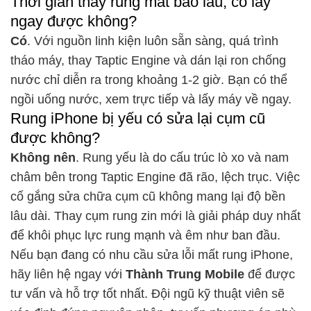
Thời gian thay rung mất bao lâu, có lấy
ngay được không?
Có
. Với nguồn linh kiện luôn sẵn sàng, quá trình
tháo máy, thay Taptic Engine và dán lại ron chống
nước chỉ diễn ra trong khoảng 1-2 giờ. Bạn có thể
ngồi uống nước, xem trực tiếp và lấy máy về ngay.
Rung iPhone bị yếu có sửa lại cụm cũ
được không?
Không nên
. Rung yếu là do cấu trúc lò xo và nam
châm bên trong Taptic Engine đã rão, lệch trục. Việc
cố gắng sửa chữa cụm cũ không mang lại độ bền
lâu dài. Thay cụm rung zin mới là giải pháp duy nhất
để khôi phục lực rung mạnh và êm như ban đầu.
Nếu bạn đang có nhu cầu sửa lỗi mất rung iPhone,
hãy liên hệ ngay với
Thành Trung Mobile
để được
tư vấn và hỗ trợ tốt nhất. Đội ngũ kỹ thuật viên sẽ