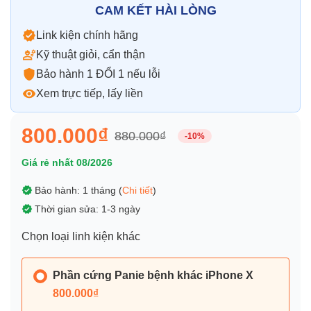
CAM KẾT HÀI LÒNG
Thay vỏ
Link kiện chính hãng
Vỏ iPhone
Vỏ Samsung
Vỏ Xiaomi
Vỏ Oppo
Vỏ Hu
Kỹ thuật giỏi, cẩn thận
Bảo hành 1 ĐỔI 1 nếu lỗi
Xem trực tiếp, lấy liền
800.000₫
880.000₫
-10%
Giá rẻ nhất 08/2026
Bảo hành: 1 tháng (
Chi tiết
)
Thời gian sửa: 1-3 ngày
Chọn loại linh kiện khác
Phần cứng Panie bệnh khác iPhone X
800.000₫