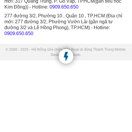
mới: 317 Quang Trung, P. Gò Vấp, TPHCM(gần tiểu học
Kim Đồng))
- Hotline:
0909.650.650
277 đường 3/2, Phường 10 , Quận 10 , TP.HCM (Địa chỉ
mới: 277 đường 3/2, Phường Vườn Lài (gần ngã tư
đường 3/2 và Lê Hồng Phong), TP.HCM)
- Hotline:
0909.650.650
© 2006 - 2025 - Hệ thống sửa chữa điện thoại di động Thành Trung Mobile.
Designed by Sudo.
Phần cứng Panie bệnh khác iPhone
X
800.000₫