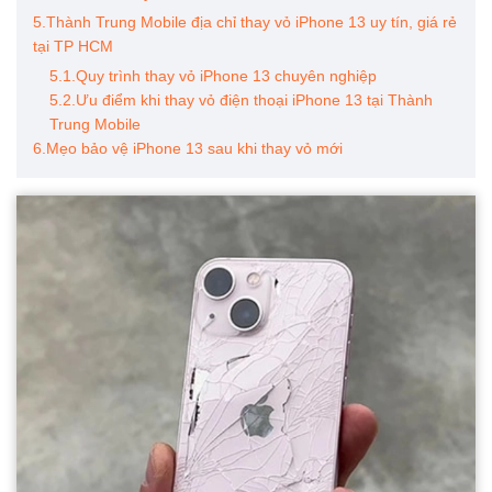
5.Thành Trung Mobile địa chỉ thay vỏ iPhone 13 uy tín, giá rẻ
tại TP HCM
5.1.Quy trình thay vỏ iPhone 13 chuyên nghiệp
5.2.Ưu điểm khi thay vỏ điện thoại iPhone 13 tại Thành
Trung Mobile
6.Mẹo bảo vệ iPhone 13 sau khi thay vỏ mới