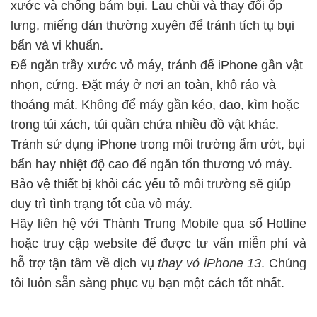
xước và chống bám bụi. Lau chùi và thay đổi ốp
lưng, miếng dán thường xuyên để tránh tích tụ bụi
bẩn và vi khuẩn.
Để ngăn trầy xước vỏ máy, tránh để iPhone gần vật
nhọn, cứng. Đặt máy ở nơi an toàn, khô ráo và
thoáng mát. Không để máy gần kéo, dao, kìm hoặc
trong túi xách, túi quần chứa nhiều đồ vật khác.
Tránh sử dụng iPhone trong môi trường ẩm ướt, bụi
bẩn hay nhiệt độ cao để ngăn tổn thương vỏ máy.
Bảo vệ thiết bị khỏi các yếu tố môi trường sẽ giúp
duy trì tình trạng tốt của vỏ máy.
Hãy liên hệ với Thành Trung Mobile qua số Hotline
hoặc truy cập website để được tư vấn miễn phí và
hỗ trợ tận tâm về dịch vụ
thay vỏ iPhone 13
. Chúng
tôi luôn sẵn sàng phục vụ bạn một cách tốt nhất.