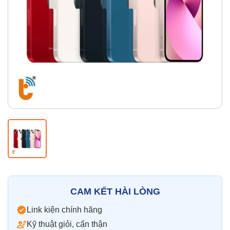
Thay pin
Pin iPhone
Pin Samsumg
Pin Oppo
Pin Xiaomi
Pin Realme
Thay vỏ
Vỏ iPhone
Vỏ Samsung
Vỏ Xiaomi
Vỏ Oppo
Vỏ Huawei
Vỏ Vivo
CAM KẾT HÀI LÒNG
Link kiện chính hãng
Kỹ thuật giỏi, cẩn thận