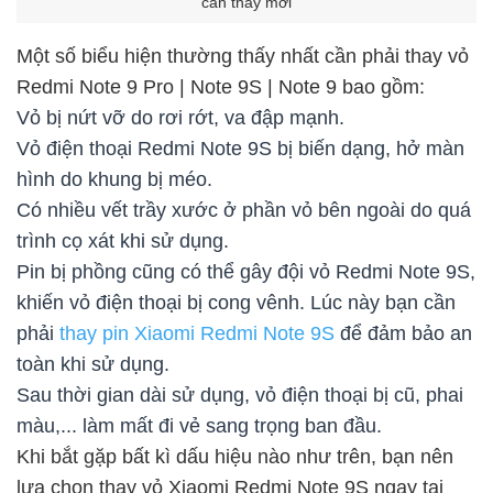
cần thay mới
Một số biểu hiện thường thấy nhất cần phải thay vỏ
Redmi Note 9 Pro | Note 9S | Note 9 bao gồm:
Vỏ bị nứt vỡ do rơi rớt, va đập mạnh.
Vỏ điện thoại Redmi Note 9S bị biến dạng, hở màn
hình do khung bị méo.
Có nhiều vết trầy xước ở phần vỏ bên ngoài do quá
trình cọ xát khi sử dụng.
Pin bị phồng cũng có thể gây đội vỏ Redmi Note 9S,
khiến vỏ điện thoại bị cong vênh. Lúc này bạn cần
phải
thay pin Xiaomi Redmi Note 9S
để đảm bảo an
toàn khi sử dụng.
Sau thời gian dài sử dụng, vỏ điện thoại bị cũ, phai
màu,... làm mất đi vẻ sang trọng ban đầu.
Khi bắt gặp bất kì dấu hiệu nào như trên, bạn nên
lựa chọn thay vỏ Xiaomi Redmi Note 9S ngay tại