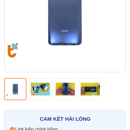
Thay pin
Pin iPhone
Pin Samsumg
Pin Oppo
Pin Xiaomi
Pin Realme
Thay vỏ
Vỏ iPhone
Vỏ Samsung
Vỏ Xiaomi
Vỏ Oppo
Vỏ Huawei
Vỏ Vivo
CAM KẾT HÀI LÒNG
Link kiện chính hãng