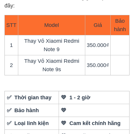
đây:
Bảo
STT
Model
Giá
hành
Thay Vỏ Xiaomi Redmi
1
350.000₫
Note 9
Thay Vỏ Xiaomi Redmi
2
350.000₫
Note 9s
✅ Thời gian thay
💛 1 - 2 giờ
✅ Bảo hành
💛
✅ Loại linh kiện
💛 Cam kết chính hãng