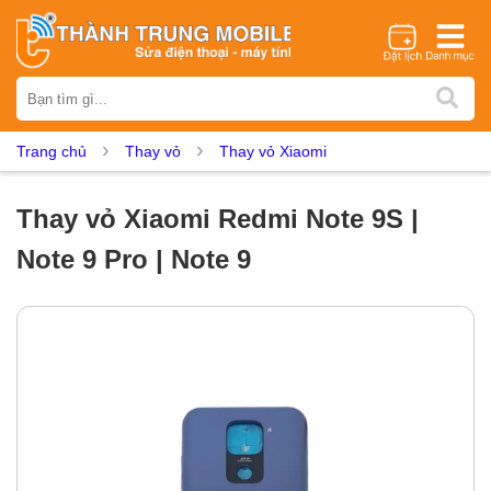
Thương hiệu
iPhone
Samsung
Oppo
Xiaomi
Realme
Vivo
Trang chủ
Thay vỏ
Thay vỏ Xiaomi
Vsmart
Huawei
Nokia
Google Pixel
OnePlus
Asus
Sony
Vertu
LG
Tecno
Thay vỏ Xiaomi Redmi Note 9S |
Dịch vụ sửa chữa
Note 9 Pro | Note 9
Thay màn hình
Thay pin
Ép kính
Thay camera
Thay loa
Thay kính lưng
Thay vỏ
Thay chân sạc
Thay mic
Thay rung
Thay main
Unlock - Mở Khoá
Thay màn hình
Màn hình iPhone
Màn hình Samsung
Màn hình Oppo
Màn hình Xiaomi
Màn hình Realme
Màn hình Vivo
Màn hình Vsmart
Màn hình Google Pixel