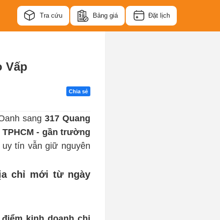
Tra cứu
Bảng giá
Đặt lịch
ò Vấp
Chia sẻ
 Oanh sang 
317 Quang 
, TPHCM - gần trường 
 uy tín vẫn giữ nguyên 
a chỉ mới từ ngày 
 điểm kinh doanh chi 