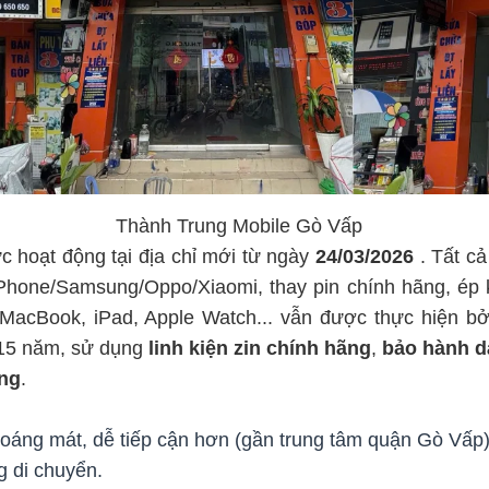
                             Thành Trung Mobile Gò Vấp
c hoạt động tại địa chỉ mới từ ngày 
24/03/2026 
. Tất c
iPhone/Samsung/Oppo/Xiaomi, thay pin chính hãng, ép kí
cBook, iPad, Apple Watch... vẫn được thực hiện bởi 
15 năm, sử dụng 
linh kiện zin chính hãng
, 
bảo hành d
óng
.
hoáng mát, dễ tiếp cận hơn (gần trung tâm quận Gò Vấp)
g di chuyển.