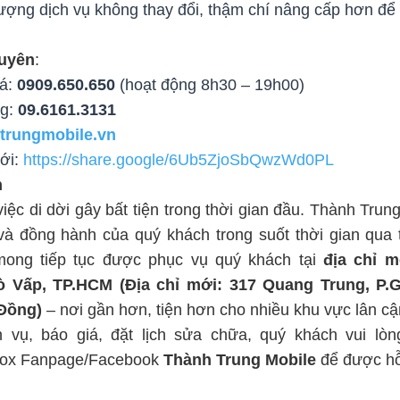
lượng dịch vụ không thay đổi, thậm chí nâng cấp hơn để
guyên
:
iá:
0909.650.650
(hoạt động 8h30 – 19h00)
ng:
09.6161.3131
htrungmobile.vn
ới:
https://share.google/6Ub5ZjoSbQwzWd0PL
h
việc di dời gây bất tiện trong thời gian đầu. Thành Trun
à đồng hành của quý khách trong suốt thời gian qua t
mong tiếp tục được phục vụ quý khách tại 
địa chỉ m
 Vấp, TP.HCM (Địa chỉ mới: 317 Quang Trung, P.G
 Đồng)
 – nơi gần hơn, tiện hơn cho nhiều khu vực lân c
box Fanpage/Facebook 
Thành Trung Mobile
 để được hỗ