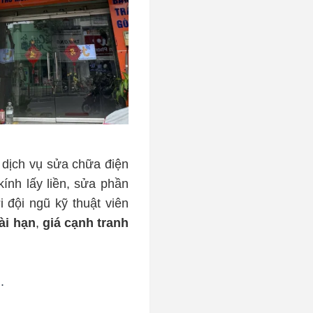
ả dịch vụ sửa chữa điện 
nh lấy liền, sửa phần 
đội ngũ kỹ thuật viên 
ài hạn
, 
giá cạnh tranh
.