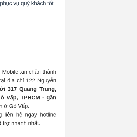
 phục vụ quý khách tốt
g Mobile xin chân thành 
ại địa chỉ 122 Nguyễn 
ới 317 Quang Trung, 
ò Vấp, TPHCM - gần 
ận ở Gò Vấp.
Mọi thắc mắc về dịch vụ, báo giá, đặt lịch sửa chữa, quý khách vui lòng liên hệ ngay hotline 
 trợ nhanh nhất.