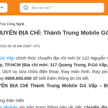
 Tức Công Nghệ
YỂN ĐỊA CHỈ: Thành Trung Mobile G
2026 08:18 AM (GMT +07)
 Gò Vấp
 chính thức chuyển địa chỉ mới từ 122 Nguyễn
ấp, TP.HCM (Địa chỉ mới: 317 Quang Trung, P.Gò Vấp
 . Dịch vụ sửa chữa điện thoại, thay màn hình, thay pin
ay 
0909.650.650
 để biết thêm thông tin chi tiết.
ỂN ĐỊA CHỈ
Thành Trung Mobile Gò Vấp – Đị
àng thân mến
g Mobile
 xin trân trọng thông báo về việc 
chuyển địa