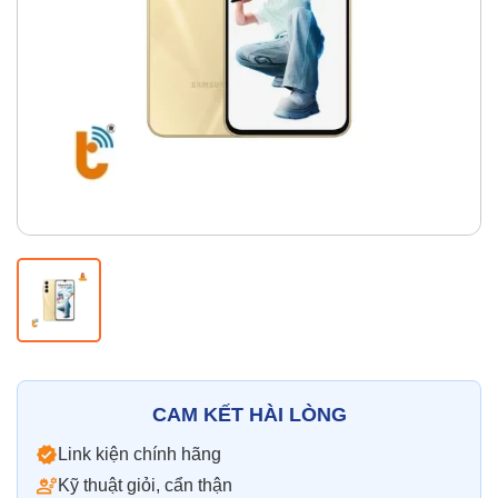
Thay pin
Pin iPhone
Pin Samsumg
Pin Oppo
Pin Xiaomi
Pin Realme
Thay vỏ
Vỏ iPhone
Vỏ Samsung
Vỏ Xiaomi
Vỏ Oppo
Vỏ Huawei
Vỏ Vivo
CAM KẾT HÀI LÒNG
Link kiện chính hãng
Kỹ thuật giỏi, cẩn thận