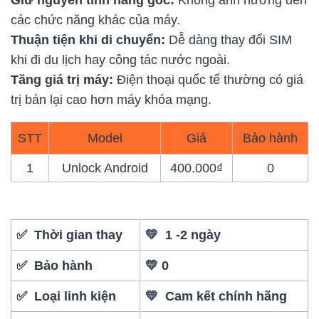
Giữ nguyên tính năng gốc:
Không ảnh hưởng đến
các chức năng khác của máy.
Thuận tiện khi di chuyển:
Dễ dàng thay đổi SIM
khi đi du lịch hay công tác nước ngoài.
Tăng giá trị máy:
Điện thoại quốc tế thường có giá
trị bán lại cao hơn máy khóa mạng.
STT
Model
Giá
Bảo hành
1
Unlock Android
400.000₫
0
✅ Thời gian thay
💛 1 -2 ngày
✅ Bảo hành
💛 0
✅ Loại linh kiện
💛 Cam kết chính hãng