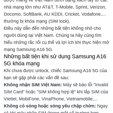
được mang về Việt Nam dưới dạng xách tay từ các
nhà mạng lớn như AT&T, T-Mobile, Sprint, Verizon,
Docomo, SoftBank, AU KDDI, Cricket, Vodafone,...
thường bị khóa mạng (SIM lock).
Điều này dẫn đến những bất tiện không nhỏ cho
người dùng tại Việt Nam. Chúng ta hãy cùng tìm
hiểu những rắc rối cụ thể và lợi ích khi thực hiện mở
mạng Samsung A16 5G.
Những bất tiện khi sử dụng Samsung A16
5G khóa mạng
Khi chưa được unlock, chiếc Samsung A16 5G của
bạn sẽ gặp phải các vấn đề sau:
Không nhận SIM Việt Nam:
Máy sẽ báo lỗi "Invalid
SIM Card" hoặc "SIM không hợp lệ" khi lắp SIM của
Viettel, MobiFone, VinaPhone, Vietnamobile,...
Không có sóng hoặc sóng yếu chập chờn:
Ngay