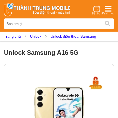
Thương hiệu
iPhone
Samsung
Oppo
Xiaomi
Realme
Vivo
Trang chủ
Unlock
Unlock điện thoại Samsung
Vsmart
Huawei
Nokia
Google Pixel
OnePlus
Asus
Sony
Vertu
LG
Tecno
Unlock Samsung A16 5G
Dịch vụ sửa chữa
Thay màn hình
Thay pin
Ép kính
Thay camera
Thay loa
Thay kính lưng
Thay vỏ
Thay chân sạc
Thay mic
Thay rung
Thay main
Unlock - Mở Khoá
Thay màn hình
Màn hình iPhone
Màn hình Samsung
Màn hình Oppo
Màn hình Xiaomi
Màn hình Realme
Màn hình Vivo
Màn hình Vsmart
Màn hình Google Pixel