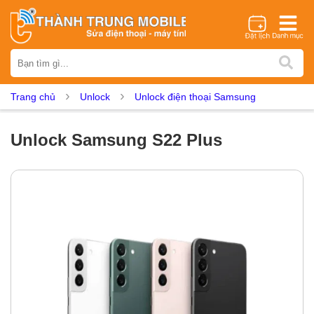
Thương hiệu
iPhone
Samsung
Oppo
Xiaomi
Realme
Vivo
Trang chủ
Unlock
Unlock điện thoại Samsung
Vsmart
Huawei
Nokia
Google Pixel
OnePlus
Asus
Sony
Vertu
LG
Tecno
Unlock Samsung S22 Plus
Dịch vụ sửa chữa
Thay màn hình
Thay pin
Ép kính
Thay camera
Thay loa
Thay kính lưng
Thay vỏ
Thay chân sạc
Thay mic
Thay rung
Thay main
Unlock - Mở Khoá
Thay màn hình
Màn hình iPhone
Màn hình Samsung
Màn hình Oppo
Màn hình Xiaomi
Màn hình Realme
Màn hình Vivo
Màn hình Vsmart
Màn hình Google Pixel