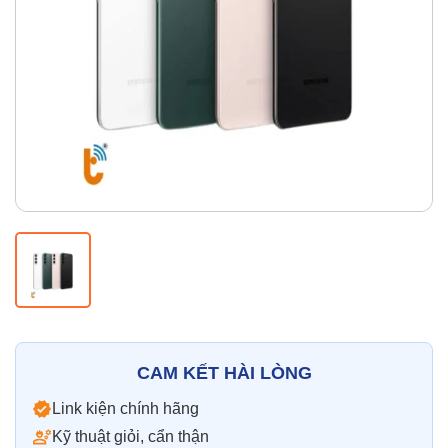
Thay pin
Pin iPhone
Pin Samsumg
Pin Oppo
Pin Xiaomi
Pin Realme
Thay vỏ
Vỏ iPhone
Vỏ Samsung
Vỏ Xiaomi
Vỏ Oppo
Vỏ Huawei
Vỏ Vivo
CAM KẾT HÀI LÒNG
Link kiện chính hãng
Kỹ thuật giỏi, cẩn thận