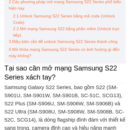
2.Các phương pháp mở mạng Samsung S22 Series phổ biến
hiện nay
2.1.Unlock Samsung S22 Series bằng mã code (Unlock
Code)
2.2.Mở mạng Samsung S22 bằng phần mềm (Unlock trực
tiếp)
3.Điều kiện cần để unlock Samsung S22 Series thành công
4.Mở khóa mạng Samsung S22 Series có ảnh hưởng gì đến
máy không?
Tại sao cần mở mạng Samsung S22
Series xách tay?
Samsung Galaxy S22 Series, bao gồm S22 (SM-
S901U, SM-S901W, SM-S901B, SC-51C, SCG13),
S22 Plus (SM-S906U, SM-S906W, SM-S906B) và
S22 Ultra (SM-S908U, SM-S908W, SM-S908B, SC-
52C, SCG14), là dòng flagship đình đám với thiết kế
sang trọng, camera đỉnh cao và hiệu năng mạnh