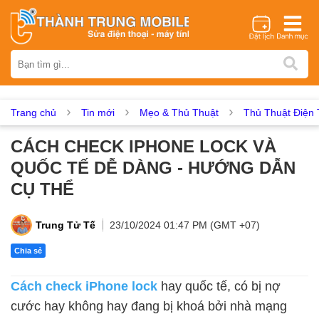
Thương hiệu
iPhone
Samsung
Oppo
Xiaomi
Realme
Vivo
Vsmart
Huawei
Nokia
Google Pixel
OnePlus
Trang chủ
Tin mới
Mẹo & Thủ Thuật
Thủ Thuật Điện 
Asus
Sony
Vertu
LG
Tecno
CÁCH CHECK IPHONE LOCK VÀ
Dịch vụ sửa chữa
QUỐC TẾ DỄ DÀNG - HƯỚNG DẪN
Thay màn hình
Thay pin
Ép kính
Thay camera
CỤ THỂ
Thay loa
Thay kính lưng
Thay vỏ
Thay chân sạc
Thay mic
Thay rung
Thay main
Unlock - Mở Khoá
Trung Tử Tế
23/10/2024 01:47 PM (GMT +07)
Thay màn hình
Chia sẻ
Màn hình iPhone
Màn hình Samsung
Màn hình Oppo
Cách check iPhone lock
hay quốc tế, có bị nợ
Màn hình Xiaomi
Màn hình Realme
Màn hình Vivo
cước hay không hay đang bị khoá bởi nhà mạng
Màn hình Vsmart
Màn hình Google Pixel