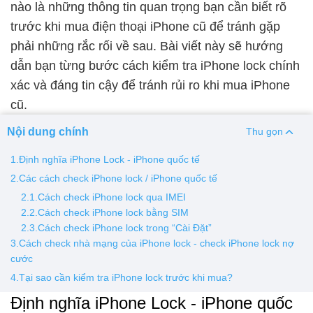
nào là những thông tin quan trọng bạn cần biết rõ
trước khi mua điện thoại iPhone cũ để tránh gặp
Thay pin
phải những rắc rối về sau. Bài viết này sẽ hướng
Pin iPhone
Pin Samsumg
Pin Oppo
Pin Xiaomi
dẫn bạn từng bước cách kiểm tra iPhone lock chính
Pin Realme
xác và đáng tin cậy để tránh rủi ro khi mua iPhone
Thay vỏ
cũ.
Vỏ iPhone
Vỏ Samsung
Vỏ Xiaomi
Vỏ Oppo
Nội dung chính
Thu gọn
Vỏ Huawei
Vỏ Vivo
1.Định nghĩa iPhone Lock - iPhone quốc tế
2.Các cách check iPhone lock / iPhone quốc tế
2.1.Cách check iPhone lock qua IMEI
2.2.Cách check iPhone lock bằng SIM
2.3.Cách check iPhone lock trong “Cài Đặt”
3.Cách check nhà mạng của iPhone lock - check iPhone lock nợ
cước
4.Tại sao cần kiểm tra iPhone lock trước khi mua?
Định nghĩa iPhone Lock - iPhone quốc