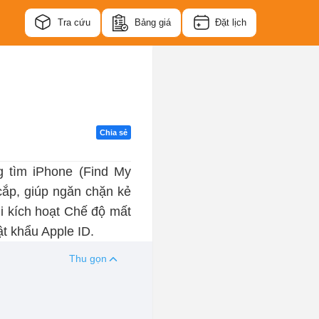
Tra cứu
Bảng giá
Đặt lịch
Chia sẻ
g tìm iPhone (Find My
 cắp, giúp ngăn chặn kẻ
hi kích hoạt Chế độ mất
t khẩu Apple ID.
Thu gọn