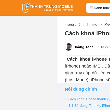
Danh mục
Trang chủ
Tin mới
Mẹo
Cách khoá iPho
Hoàng Taba
01/08/
Cách khoá iPhone t
iPhone) hoặc IMEI
.
Đâ
gian truy cập dữ liệu 
(Lost Mode), iPhone s
Nội dung chính
1.Cách khoá iPhone thành cụ
1.1.Sử dụng Find My iPhon