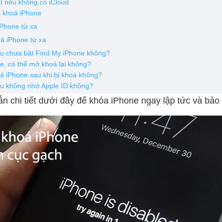
I nếu không có iCloud
i khoá iPhone
iPhone từ xa
á iPhone từ xa
ếu chưa bật Find My iPhone không?
ne, có thể mở khoá lại không?
á iPhone sau khi bị khoá không?
ếu không nhớ Apple ID không?
 chi tiết dưới đây để khóa iPhone ngay lập tức và bảo