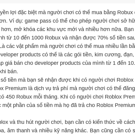
uyền lợi đặc biệt mà người chơi có thể mua bằng Robux đ
hơn. Ví dụ: game pass có thể cho phép người chơi sở h
 hơn, mở khóa các khu vực mới và nhiều hơn nữa. Bạn có
h từ 10 đến 1000 Robux và nhận được 70% số tiền sau
à các vật phẩm mà người chơi có thể mua nhiều lần bằ
eveloper products có thể là các gói tiền, kim cương, đạ
lập giá bán cho developer products của mình từ 1 đến 1
khi bán.
à số tiền mà bạn sẽ nhận được khi có người chơi Roblo
ox Premium là dịch vụ trả phí mà người chơi có thể đăn
ó có 450 Robux mỗi tháng. Khi có người chơi Roblox Pre
 một phần của số tiền mà họ đã trả cho Roblox Premium,
lox và thu hút người chơi, bạn cần có kiến thức về
cách
 họa, âm thanh và nhiều kỹ năng khác. Bạn cũng cần có