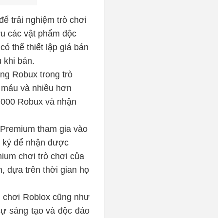
ể trải nghiệm trò chơi
ữu các vật phẩm độc
 thể thiết lập giá bán
 khi bán.
ng Robux trong trò
n, máu và nhiều hơn
0.000 Robux và nhận
x Premium tham gia vào
g ký để nhận được
mium chơi trò chơi của
 dựa trên thời gian họ
 chơi Roblox
cũng như
 sự sáng tạo và độc đáo