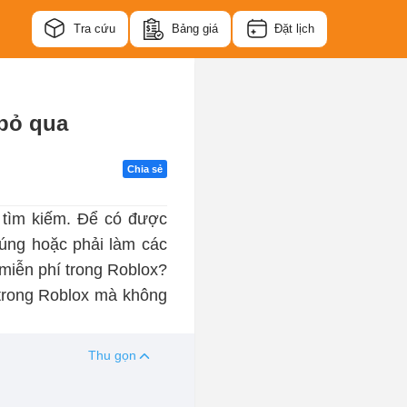
Tra cứu
Bảng giá
Đặt lịch
bỏ qua
Chia sẻ
 tìm kiếm. Để có được
húng hoặc phải làm các
miễn phí trong Roblox?
 trong Roblox mà không
Thu gọn