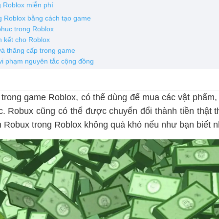
g Roblox miễn phí
g Roblox bằng cách tạo game
phục trong Roblox
iên kết cho Roblox
và thăng cấp trong game
vi phạm nguyên tắc cộng đồng
ệ trong game Roblox, có thể dùng để mua các vật phẩm,
c. Robux cũng có thể được chuyển đổi thành tiền thật t
m Robux trong Roblox không quá khó nếu như bạn biết 